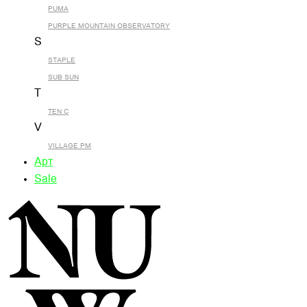
PUMA
PURPLE MOUNTAIN OBSERVATORY
S
STAPLE
SUB SUN
T
TEN C
V
VILLAGE PM
Арт
Sale