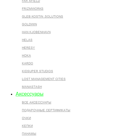
FAR AFIELD
FRIZMWORKS
GLEB KOSTIN .SOLUTIONS
GOLDWIN
HAN KJOBENHAVN
HELAS
HERESY
HOKA
KARDO
KIDSUPER STUDIOS
LOST MANAGEMENT CITIES
MANASTASH
Аксессуары
ВСЕ AКСЕССУАРЫ
ПОДАРОЧНЫЕ СЕРТИФИКАТЫ
ОЧКИ
КЕПКИ
ПАНАМЫ