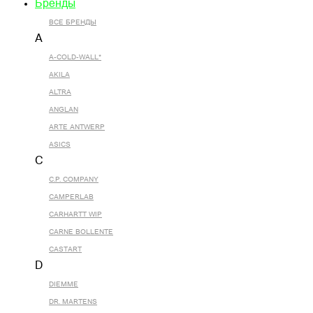
Бренды
ВСЕ БРЕНДЫ
A
A-COLD-WALL*
AKILA
ALTRA
ANGLAN
ARTE ANTWERP
ASICS
C
C.P. COMPANY
CAMPERLAB
CARHARTT WIP
CARNE BOLLENTE
CASTART
D
DIEMME
DR. MARTENS