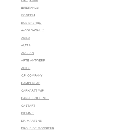
САНДАЛИИ
ШЛЕПАНЦЫ
ЛОФЕРЫ
ВСЕ БРЕНДЫ
A-COLD-WALL*
AKILA
ALTRA
ANGLAN
ARTE ANTWERP
ASICS
C.P. COMPANY
CAMPERLAB
CARHARTT WIP
CARNE BOLLENTE
CASTART
DIEMME
DR. MARTENS
DROLE DE MONSIEUR