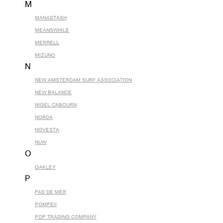
M
MANASTASH
MEANSWHILE
MERRELL
MIZUNO
N
NEW AMSTERDAM SURF ASSOCIATION
NEW BALANCE
NIGEL CABOURN
NORDA
NOVESTA
NUW
O
OAKLEY
P
PAS DE MER
POMPEII
POP TRADING COMPANY