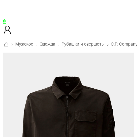
0
Мужское
Одежда
Рубашки и овершоты
C.P. Compan