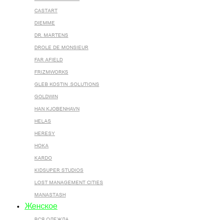
CASTART
DIEMME
DR. MARTENS
DROLE DE MONSIEUR
FAR AFIELD
FRIZMWORKS
GLEB KOSTIN .SOLUTIONS
GOLDWIN
HAN KJOBENHAVN
HELAS
HERESY
HOKA
KARDO
KIDSUPER STUDIOS
LOST MANAGEMENT CITIES
MANASTASH
Женское
ВСЯ ОДЕЖДА