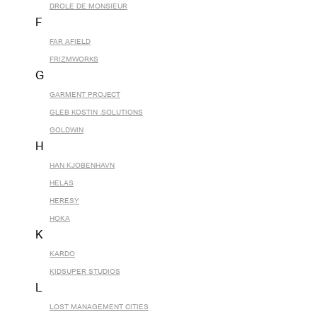
DROLE DE MONSIEUR
F
FAR AFIELD
FRIZMWORKS
G
GARMENT PROJECT
GLEB KOSTIN .SOLUTIONS
GOLDWIN
H
HAN KJOBENHAVN
HELAS
HERESY
HOKA
K
KARDO
KIDSUPER STUDIOS
L
LOST MANAGEMENT CITIES