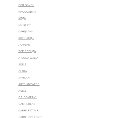
ВСЯ ОБУВЬ
КРОССОВКИ
КЕДЫ
БОТИНКИ
САНДАЛИИ
ШЛЕПАНЦЫ
ЛОФЕРЫ
ВСЕ БРЕНДЫ
A-COLD-WALL*
AKILA
ALTRA
ANGLAN
ARTE ANTWERP
ASICS
C.P. COMPANY
CAMPERLAB
CARHARTT WIP
CARNE BOLLENTE