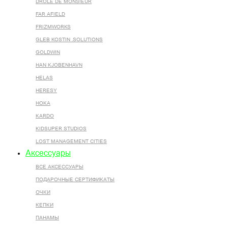
DROLE DE MONSIEUR
FAR AFIELD
FRIZMWORKS
GLEB KOSTIN .SOLUTIONS
GOLDWIN
HAN KJOBENHAVN
HELAS
HERESY
HOKA
KARDO
KIDSUPER STUDIOS
LOST MANAGEMENT CITIES
Аксессуары
ВСЕ AКСЕССУАРЫ
ПОДАРОЧНЫЕ СЕРТИФИКАТЫ
ОЧКИ
КЕПКИ
ПАНАМЫ