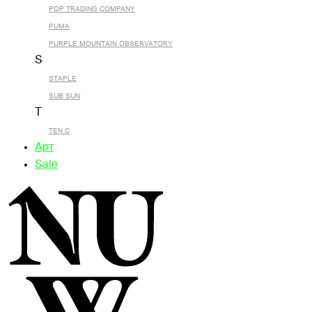
POP TRADING COMPANY
PUMA
PURPLE MOUNTAIN OBSERVATORY
S
STAPLE
SUB SUN
T
TEN C
Арт
Sale