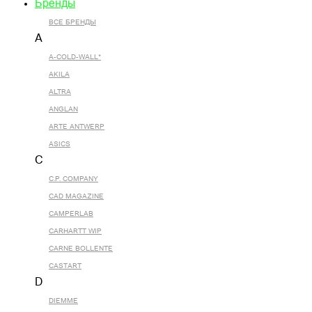
Бренды
ВСЕ БРЕНДЫ
A
A-COLD-WALL*
AKILA
ALTRA
ANGLAN
ARTE ANTWERP
ASICS
C
C.P. COMPANY
CAD MAGAZINE
CAMPERLAB
CARHARTT WIP
CARNE BOLLENTE
CASTART
D
DIEMME