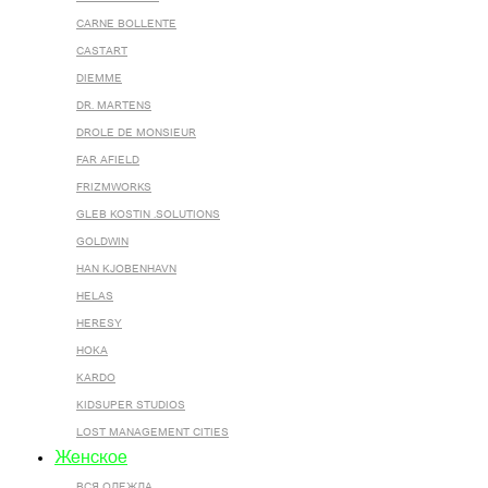
CARNE BOLLENTE
CASTART
DIEMME
DR. MARTENS
DROLE DE MONSIEUR
FAR AFIELD
FRIZMWORKS
GLEB KOSTIN .SOLUTIONS
GOLDWIN
HAN KJOBENHAVN
HELAS
HERESY
HOKA
KARDO
KIDSUPER STUDIOS
LOST MANAGEMENT CITIES
Женское
ВСЯ ОДЕЖДА