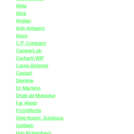
Akila
Altra
Anglan
Arte Antwerp
Asics
C.P. Company
CamperLab
Carhartt WIP
Carne Bollente
Castart
Diemme
Dr. Martens
Drole de Monsieur
Far Afield
FrizmWorks
Gleb Kostin .Solutions
Goldwin
Han Kjobenhavn