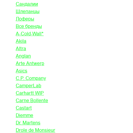
Сандалии
Шлепанцы
Лоферы
Все бренды
A-Cold-Wall*
Akila
Altra
Anglan
Arte Antwerp
Asics
C.P. Company
CamperLab
Carhartt WIP
Carne Bollente
Castart
Diemme
Dr. Martens
Drole de Monsieur