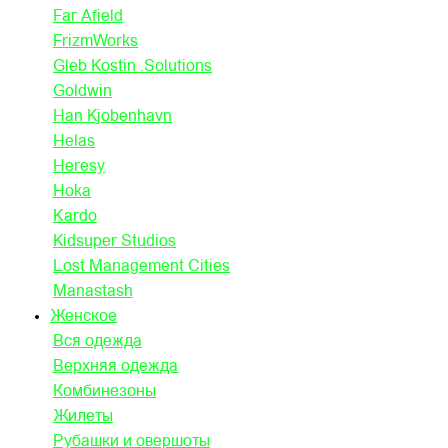
Far Afield
FrizmWorks
Gleb Kostin .Solutions
Goldwin
Han Kjobenhavn
Helas
Heresy
Hoka
Kardo
Kidsuper Studios
Lost Management Cities
Manastash
Женское
Вся одежда
Верхняя одежда
Комбинезоны
Жилеты
Рубашки и овершоты