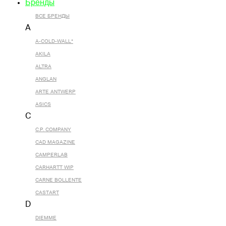
Бренды
ВСЕ БРЕНДЫ
A
A-COLD-WALL*
AKILA
ALTRA
ANGLAN
ARTE ANTWERP
ASICS
C
C.P. COMPANY
CAD MAGAZINE
CAMPERLAB
CARHARTT WIP
CARNE BOLLENTE
CASTART
D
DIEMME