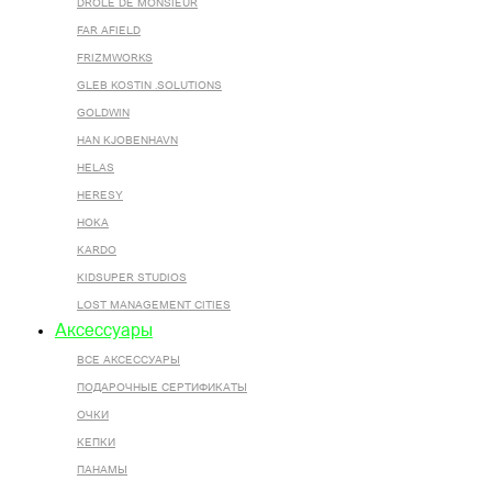
DROLE DE MONSIEUR
FAR AFIELD
FRIZMWORKS
GLEB KOSTIN .SOLUTIONS
GOLDWIN
HAN KJOBENHAVN
HELAS
HERESY
HOKA
KARDO
KIDSUPER STUDIOS
LOST MANAGEMENT CITIES
Аксессуары
ВСЕ AКСЕССУАРЫ
ПОДАРОЧНЫЕ СЕРТИФИКАТЫ
ОЧКИ
КЕПКИ
ПАНАМЫ