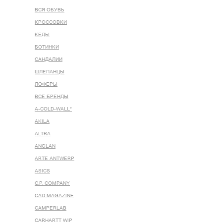
ВСЯ ОБУВЬ
КРОССОВКИ
КЕДЫ
БОТИНКИ
САНДАЛИИ
ШЛЕПАНЦЫ
ЛОФЕРЫ
ВСЕ БРЕНДЫ
A-COLD-WALL*
AKILA
ALTRA
ANGLAN
ARTE ANTWERP
ASICS
C.P. COMPANY
CAD MAGAZINE
CAMPERLAB
CARHARTT WIP