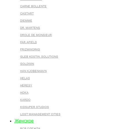
CARNE BOLLENTE
CASTART
DIEMME
DR. MARTENS
DROLE DE MONSIEUR
FAR AFIELD
FRIZMWORKS
GLEB KOSTIN .SOLUTIONS
GOLDWIN
HAN KJOBENHAVN
HELAS
HERESY
HOKA
KARDO
KIDSUPER STUDIOS
LOST MANAGEMENT CITIES
Женское
ВСЯ ОДЕЖДА