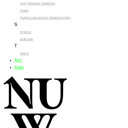
POP TRADING COMPANY
PUMA
PURPLE MOUNTAIN OBSERVATORY
S
STAPLE
SUB SUN
T
TEN C
Арт
Sale