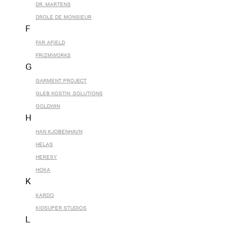
DR. MARTENS
DROLE DE MONSIEUR
F
FAR AFIELD
FRIZMWORKS
G
GARMENT PROJECT
GLEB KOSTIN .SOLUTIONS
GOLDWIN
H
HAN KJOBENHAVN
HELAS
HERESY
HOKA
K
KARDO
KIDSUPER STUDIOS
L