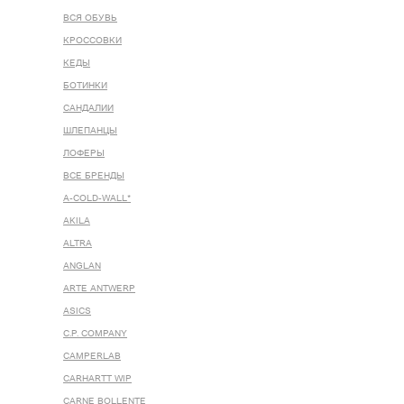
ВСЯ ОБУВЬ
КРОССОВКИ
КЕДЫ
БОТИНКИ
САНДАЛИИ
ШЛЕПАНЦЫ
ЛОФЕРЫ
ВСЕ БРЕНДЫ
A-COLD-WALL*
AKILA
ALTRA
ANGLAN
ARTE ANTWERP
ASICS
C.P. COMPANY
CAMPERLAB
CARHARTT WIP
CARNE BOLLENTE