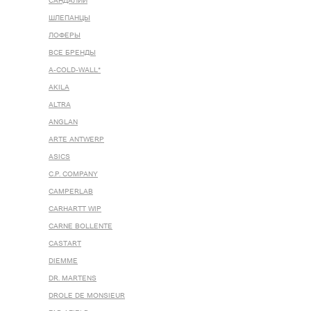
САНДАЛИИ
ШЛЕПАНЦЫ
ЛОФЕРЫ
ВСЕ БРЕНДЫ
A-COLD-WALL*
AKILA
ALTRA
ANGLAN
ARTE ANTWERP
ASICS
C.P. COMPANY
CAMPERLAB
CARHARTT WIP
CARNE BOLLENTE
CASTART
DIEMME
DR. MARTENS
DROLE DE MONSIEUR