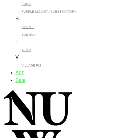
PUMA
PURPLE MOUNTAIN OBSERVATORY
S
STAPLE
SUB SUN
T
TEN C
V
VILLAGE PM
Арт
Sale