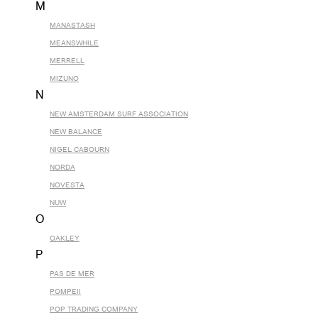
M
MANASTASH
MEANSWHILE
MERRELL
MIZUNO
N
NEW AMSTERDAM SURF ASSOCIATION
NEW BALANCE
NIGEL CABOURN
NORDA
NOVESTA
NUW
O
OAKLEY
P
PAS DE MER
POMPEII
POP TRADING COMPANY