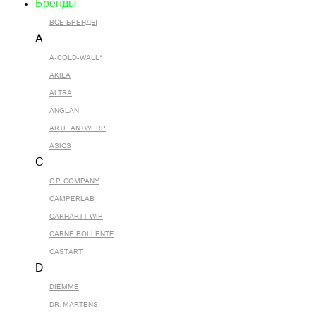
Бренды
ВСЕ БРЕНДЫ
A
A-COLD-WALL*
AKILA
ALTRA
ANGLAN
ARTE ANTWERP
ASICS
C
C.P. COMPANY
CAMPERLAB
CARHARTT WIP
CARNE BOLLENTE
CASTART
D
DIEMME
DR. MARTENS