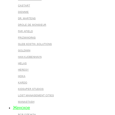
CASTART
DIEMME
DR. MARTENS
DROLE DE MONSIEUR
FAR AFIELD
FRIZMWORKS
GLEB KOSTIN .SOLUTIONS
GOLDWIN
HAN KJOBENHAVN
HELAS
HERESY
HOKA
KARDO
KIDSUPER STUDIOS
LOST MANAGEMENT CITIES
MANASTASH
Женское
ВСЯ ОДЕЖДА