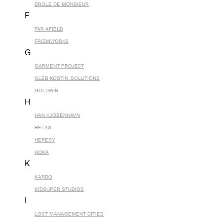
DROLE DE MONSIEUR
F
FAR AFIELD
FRIZMWORKS
G
GARMENT PROJECT
GLEB KOSTIN .SOLUTIONS
GOLDWIN
H
HAN KJOBENHAVN
HELAS
HERESY
HOKA
K
KARDO
KIDSUPER STUDIOS
L
LOST MANAGEMENT CITIES