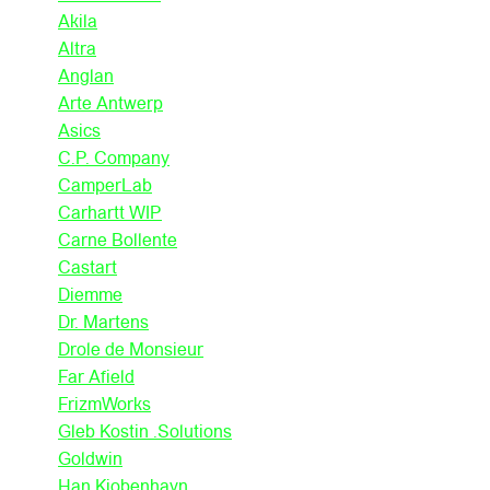
Akila
Altra
Anglan
Arte Antwerp
Asics
C.P. Company
CamperLab
Carhartt WIP
Carne Bollente
Castart
Diemme
Dr. Martens
Drole de Monsieur
Far Afield
FrizmWorks
Gleb Kostin .Solutions
Goldwin
Han Kjobenhavn