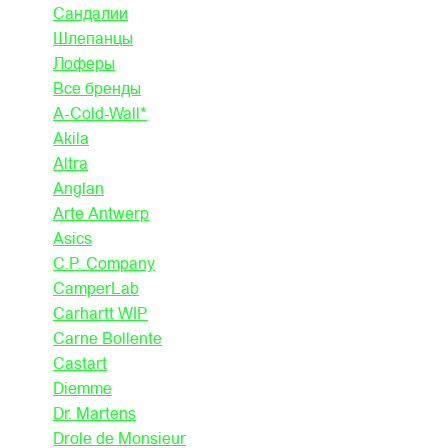
Сандалии
Шлепанцы
Лоферы
Все бренды
A-Cold-Wall*
Akila
Altra
Anglan
Arte Antwerp
Asics
C.P. Company
CamperLab
Carhartt WIP
Carne Bollente
Castart
Diemme
Dr. Martens
Drole de Monsieur