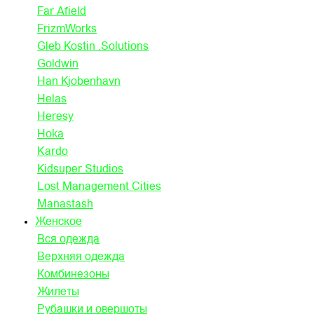
Far Afield
FrizmWorks
Gleb Kostin .Solutions
Goldwin
Han Kjobenhavn
Helas
Heresy
Hoka
Kardo
Kidsuper Studios
Lost Management Cities
Manastash
Женское
Вся одежда
Верхняя одежда
Комбинезоны
Жилеты
Рубашки и овершоты