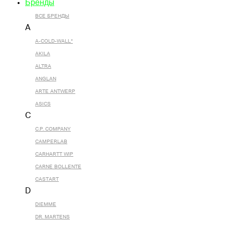
Бренды
ВСЕ БРЕНДЫ
A
A-COLD-WALL*
AKILA
ALTRA
ANGLAN
ARTE ANTWERP
ASICS
C
C.P. COMPANY
CAMPERLAB
CARHARTT WIP
CARNE BOLLENTE
CASTART
D
DIEMME
DR. MARTENS