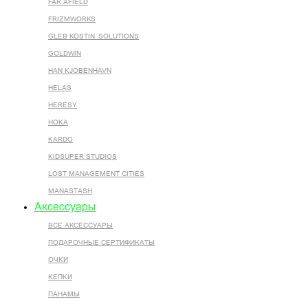
FAR AFIELD
FRIZMWORKS
GLEB KOSTIN .SOLUTIONS
GOLDWIN
HAN KJOBENHAVN
HELAS
HERESY
HOKA
KARDO
KIDSUPER STUDIOS
LOST MANAGEMENT CITIES
MANASTASH
Аксессуары
ВСЕ AКСЕССУАРЫ
ПОДАРОЧНЫЕ СЕРТИФИКАТЫ
ОЧКИ
КЕПКИ
ПАНАМЫ