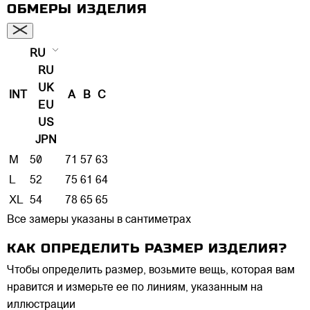
ОБМЕРЫ ИЗДЕЛИЯ
RU
RU
UK
INT
A
B
C
EU
US
JPN
M
50
71
57
63
L
52
75
61
64
XL
54
78
65
65
Все замеры указаны в сантиметрах
КАК ОПРЕДЕЛИТЬ РАЗМЕР ИЗДЕЛИЯ?
Чтобы определить размер, возьмите вещь, которая вам
нравится и измерьте ее по линиям, указанным на
иллюстрации