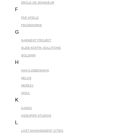
DROLE DE MONSIEUR
F
FAR AFIELD
FRIZMWORKS
G
GARMENT PROJECT
GLEB KOSTIN .SOLUTIONS
GOLDWIN
H
HAN KJOBENHAVN
HELAS
HERESY
HOKA
K
KARDO
KIDSUPER STUDIOS
L
LOST MANAGEMENT CITIES