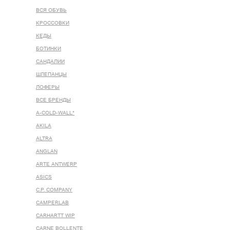
ВСЯ ОБУВЬ
КРОССОВКИ
КЕДЫ
БОТИНКИ
САНДАЛИИ
ШЛЕПАНЦЫ
ЛОФЕРЫ
ВСЕ БРЕНДЫ
A-COLD-WALL*
AKILA
ALTRA
ANGLAN
ARTE ANTWERP
ASICS
C.P. COMPANY
CAMPERLAB
CARHARTT WIP
CARNE BOLLENTE