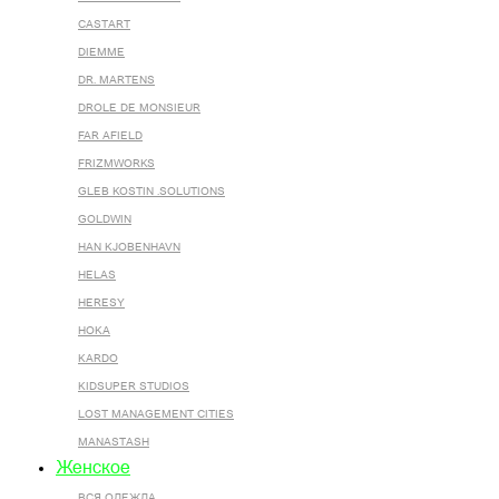
CASTART
DIEMME
DR. MARTENS
DROLE DE MONSIEUR
FAR AFIELD
FRIZMWORKS
GLEB KOSTIN .SOLUTIONS
GOLDWIN
HAN KJOBENHAVN
HELAS
HERESY
HOKA
KARDO
KIDSUPER STUDIOS
LOST MANAGEMENT CITIES
MANASTASH
Женское
ВСЯ ОДЕЖДА