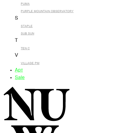
PUMA
PURPLE MOUNTAIN OBSERVATORY
S
STAPLE
SUB SUN
T
TEN C
V
VILLAGE PM
Арт
Sale