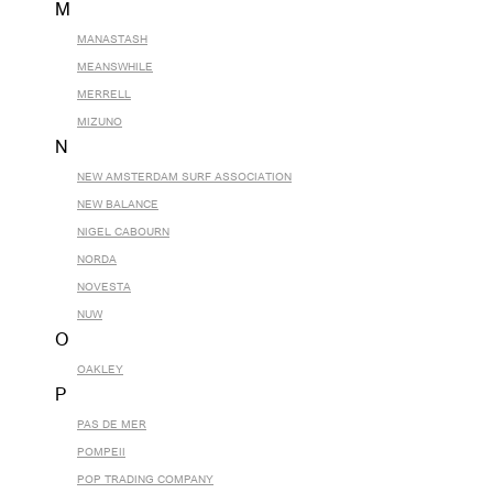
M
MANASTASH
MEANSWHILE
MERRELL
MIZUNO
N
NEW AMSTERDAM SURF ASSOCIATION
NEW BALANCE
NIGEL CABOURN
NORDA
NOVESTA
NUW
O
OAKLEY
P
PAS DE MER
POMPEII
POP TRADING COMPANY