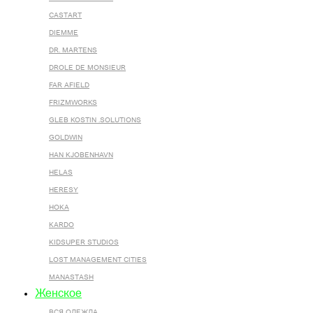
CASTART
DIEMME
DR. MARTENS
DROLE DE MONSIEUR
FAR AFIELD
FRIZMWORKS
GLEB KOSTIN .SOLUTIONS
GOLDWIN
HAN KJOBENHAVN
HELAS
HERESY
HOKA
KARDO
KIDSUPER STUDIOS
LOST MANAGEMENT CITIES
MANASTASH
Женское
ВСЯ ОДЕЖДА