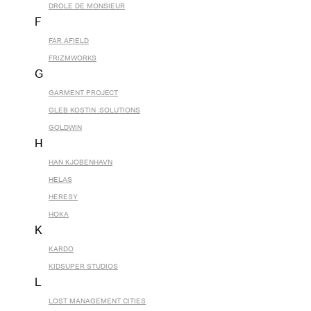
DROLE DE MONSIEUR
F
FAR AFIELD
FRIZMWORKS
G
GARMENT PROJECT
GLEB KOSTIN .SOLUTIONS
GOLDWIN
H
HAN KJOBENHAVN
HELAS
HERESY
HOKA
K
KARDO
KIDSUPER STUDIOS
L
LOST MANAGEMENT CITIES