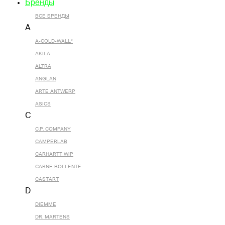
Бренды
ВСЕ БРЕНДЫ
A
A-COLD-WALL*
AKILA
ALTRA
ANGLAN
ARTE ANTWERP
ASICS
C
C.P. COMPANY
CAMPERLAB
CARHARTT WIP
CARNE BOLLENTE
CASTART
D
DIEMME
DR. MARTENS