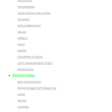
FAR AFIELD
FRIZMWORKS
GLEB KOSTIN .SOLUTIONS
GOLDWIN
HAN KJOBENHAVN
HELAS
HERESY
HOKA
KARDO
KIDSUPER STUDIOS
LOST MANAGEMENT CITIES
MANASTASH
Аксессуары
ВСЕ AКСЕССУАРЫ
ПОДАРОЧНЫЕ СЕРТИФИКАТЫ
ОЧКИ
КЕПКИ
ПАНАМЫ