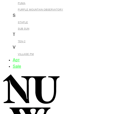
PUMA
PURPLE MOUNTAIN OBSERVATORY
S
STAPLE
SUB SUN
T
TEN C
V
VILLAGE PM
Арт
Sale