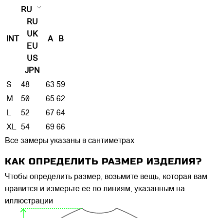
RU
RU
UK
INT
A
B
EU
US
JPN
S
48
63
59
M
50
65
62
L
52
67
64
XL
54
69
66
Все замеры указаны в сантиметрах
КАК ОПРЕДЕЛИТЬ РАЗМЕР ИЗДЕЛИЯ?
Чтобы определить размер, возьмите вещь, которая вам
нравится и измерьте ее по линиям, указанным на
иллюстрации