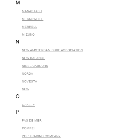
M
MANASTASH
MEANSWHILE
MERRELL
MIZUNO
N
NEW AMSTERDAM SURF ASSOCIATION
NEW BALANCE
NIGEL CABOURN
NORDA
NOVESTA
NUW
O
OAKLEY
P
PAS DE MER
POMPEII
POP TRADING COMPANY