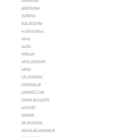
САНДАЛИИ
ШЛЕПАНЦЫ
ЛОФЕРЫ
ВСЕ БРЕНДЫ
A-COLD-WALL*
AKILA
ALTRA
ANGLAN
ARTE ANTWERP
ASICS
C.P. COMPANY
CAMPERLAB
CARHARTT WIP
CARNE BOLLENTE
CASTART
DIEMME
DR. MARTENS
DROLE DE MONSIEUR