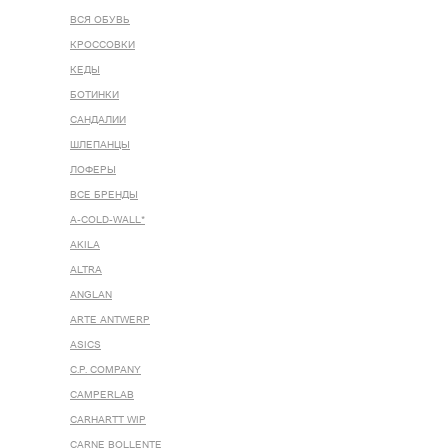
ВСЯ ОБУВЬ
КРОССОВКИ
КЕДЫ
БОТИНКИ
САНДАЛИИ
ШЛЕПАНЦЫ
ЛОФЕРЫ
ВСЕ БРЕНДЫ
A-COLD-WALL*
AKILA
ALTRA
ANGLAN
ARTE ANTWERP
ASICS
C.P. COMPANY
CAMPERLAB
CARHARTT WIP
CARNE BOLLENTE