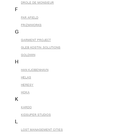
DROLE DE MONSIEUR
F
FAR AFIELD
FRIZMWORKS
G
GARMENT PROJECT
GLEB KOSTIN .SOLUTIONS
GOLDWIN
H
HAN KJOBENHAVN
HELAS
HERESY
HOKA
K
KARDO
KIDSUPER STUDIOS
L
LOST MANAGEMENT CITIES