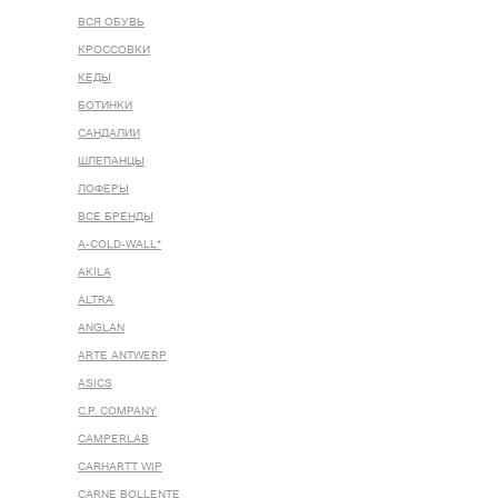
ВСЯ ОБУВЬ
КРОССОВКИ
КЕДЫ
БОТИНКИ
САНДАЛИИ
ШЛЕПАНЦЫ
ЛОФЕРЫ
ВСЕ БРЕНДЫ
A-COLD-WALL*
AKILA
ALTRA
ANGLAN
ARTE ANTWERP
ASICS
C.P. COMPANY
CAMPERLAB
CARHARTT WIP
CARNE BOLLENTE