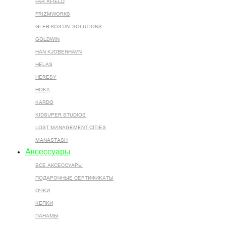
FAR AFIELD
FRIZMWORKS
GLEB KOSTIN .SOLUTIONS
GOLDWIN
HAN KJOBENHAVN
HELAS
HERESY
HOKA
KARDO
KIDSUPER STUDIOS
LOST MANAGEMENT CITIES
MANASTASH
Аксессуары
ВСЕ AКСЕССУАРЫ
ПОДАРОЧНЫЕ СЕРТИФИКАТЫ
ОЧКИ
КЕПКИ
ПАНАМЫ