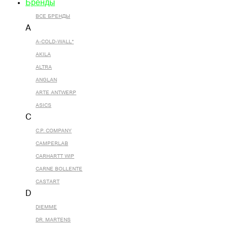
Бренды
ВСЕ БРЕНДЫ
A
A-COLD-WALL*
AKILA
ALTRA
ANGLAN
ARTE ANTWERP
ASICS
C
C.P. COMPANY
CAMPERLAB
CARHARTT WIP
CARNE BOLLENTE
CASTART
D
DIEMME
DR. MARTENS