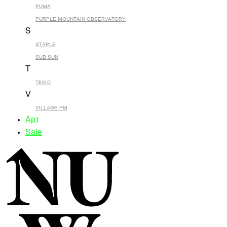
PUMA
PURPLE MOUNTAIN OBSERVATORY
S
STAPLE
SUB SUN
T
TEN C
V
VILLAGE PM
Арт
Sale