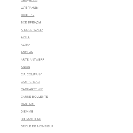
САНДАЛИИ
ШЛЕПАНЦЫ
ЛОФЕРЫ
ВСЕ БРЕНДЫ
A-COLD-WALL*
AKILA
ALTRA
ANGLAN
ARTE ANTWERP
ASICS
C.P. COMPANY
CAMPERLAB
CARHARTT WIP
CARNE BOLLENTE
CASTART
DIEMME
DR. MARTENS
DROLE DE MONSIEUR