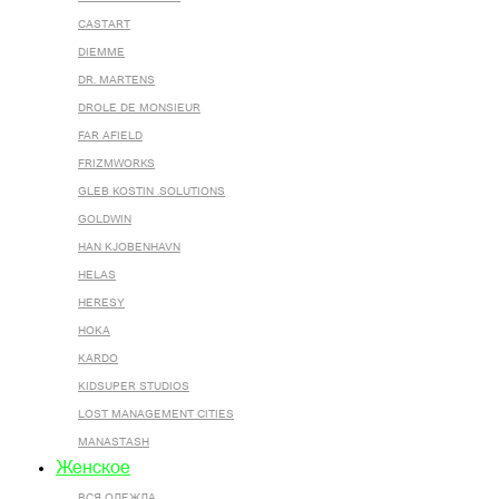
CASTART
DIEMME
DR. MARTENS
DROLE DE MONSIEUR
FAR AFIELD
FRIZMWORKS
GLEB KOSTIN .SOLUTIONS
GOLDWIN
HAN KJOBENHAVN
HELAS
HERESY
HOKA
KARDO
KIDSUPER STUDIOS
LOST MANAGEMENT CITIES
MANASTASH
Женское
ВСЯ ОДЕЖДА