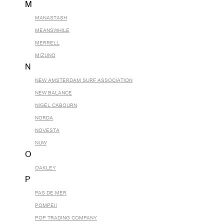
M
MANASTASH
MEANSWHILE
MERRELL
MIZUNO
N
NEW AMSTERDAM SURF ASSOCIATION
NEW BALANCE
NIGEL CABOURN
NORDA
NOVESTA
NUW
O
OAKLEY
P
PAS DE MER
POMPEII
POP TRADING COMPANY