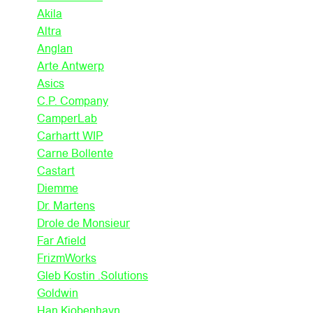
Akila
Altra
Anglan
Arte Antwerp
Asics
C.P. Company
CamperLab
Carhartt WIP
Carne Bollente
Castart
Diemme
Dr. Martens
Drole de Monsieur
Far Afield
FrizmWorks
Gleb Kostin .Solutions
Goldwin
Han Kjobenhavn