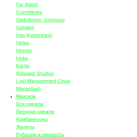
Far Afield
FrizmWorks
Gleb Kostin .Solutions
Goldwin
Han Kjobenhavn
Helas
Heresy
Hoka
Kardo
Kidsuper Studios
Lost Management Cities
Manastash
Женское
Вся одежда
Верхняя одежда
Комбинезоны
Жилеты
Рубашки и овершоты