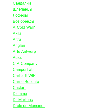
Сандалии
Шлепанцы
Лоферы
Все бренды
A-Cold-Wall*
Akila
Altra
Anglan
Arte Antwerp
Asics
C.P. Company
CamperLab
Carhartt WIP
Carne Bollente
Castart
Diemme
Dr. Martens
Drole de Monsieur