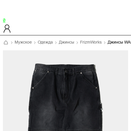
0
Мужское
Одежда
Джинсы
FrizmWorks
Джинсы WA