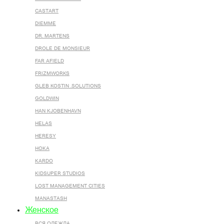
CASTART
DIEMME
DR. MARTENS
DROLE DE MONSIEUR
FAR AFIELD
FRIZMWORKS
GLEB KOSTIN .SOLUTIONS
GOLDWIN
HAN KJOBENHAVN
HELAS
HERESY
HOKA
KARDO
KIDSUPER STUDIOS
LOST MANAGEMENT CITIES
MANASTASH
Женское
ВСЯ ОДЕЖДА