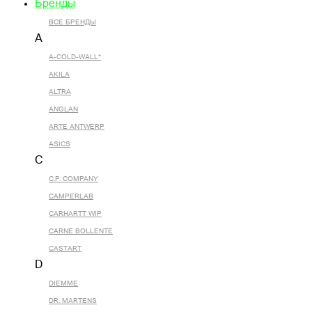
Бренды
ВСЕ БРЕНДЫ
A
A-COLD-WALL*
AKILA
ALTRA
ANGLAN
ARTE ANTWERP
ASICS
C
C.P. COMPANY
CAMPERLAB
CARHARTT WIP
CARNE BOLLENTE
CASTART
D
DIEMME
DR. MARTENS