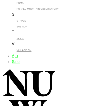
PUMA
PURPLE MOUNTAIN OBSERVATORY
S
STAPLE
SUB SUN
T
TEN C
V
VILLAGE PM
Арт
Sale