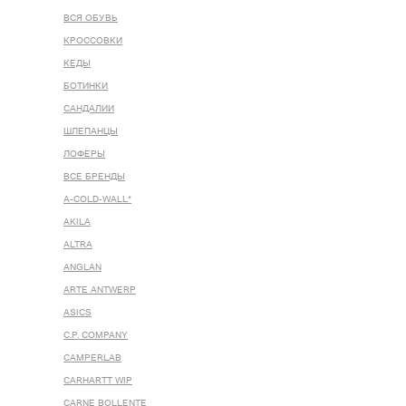
ВСЯ ОБУВЬ
КРОССОВКИ
КЕДЫ
БОТИНКИ
САНДАЛИИ
ШЛЕПАНЦЫ
ЛОФЕРЫ
ВСЕ БРЕНДЫ
A-COLD-WALL*
AKILA
ALTRA
ANGLAN
ARTE ANTWERP
ASICS
C.P. COMPANY
CAMPERLAB
CARHARTT WIP
CARNE BOLLENTE