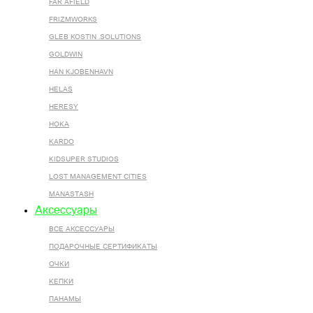
FAR AFIELD
FRIZMWORKS
GLEB KOSTIN .SOLUTIONS
GOLDWIN
HAN KJOBENHAVN
HELAS
HERESY
HOKA
KARDO
KIDSUPER STUDIOS
LOST MANAGEMENT CITIES
MANASTASH
Аксессуары
ВСЕ AКСЕССУАРЫ
ПОДАРОЧНЫЕ СЕРТИФИКАТЫ
ОЧКИ
КЕПКИ
ПАНАМЫ