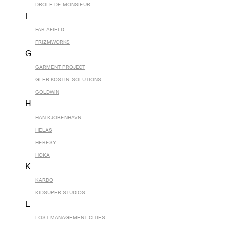
DROLE DE MONSIEUR
F
FAR AFIELD
FRIZMWORKS
G
GARMENT PROJECT
GLEB KOSTIN .SOLUTIONS
GOLDWIN
H
HAN KJOBENHAVN
HELAS
HERESY
HOKA
K
KARDO
KIDSUPER STUDIOS
L
LOST MANAGEMENT CITIES