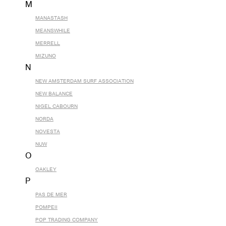
M
MANASTASH
MEANSWHILE
MERRELL
MIZUNO
N
NEW AMSTERDAM SURF ASSOCIATION
NEW BALANCE
NIGEL CABOURN
NORDA
NOVESTA
NUW
O
OAKLEY
P
PAS DE MER
POMPEII
POP TRADING COMPANY