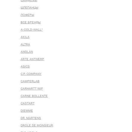
САНДАЛИИ
ШЛЕПАНЦЫ
ЛОФЕРЫ
ВСЕ БРЕНДЫ
A-COLD-WALL*
AKILA
ALTRA
ANGLAN
ARTE ANTWERP
ASICS
C.P. COMPANY
CAMPERLAB
CARHARTT WIP
CARNE BOLLENTE
CASTART
DIEMME
DR. MARTENS
DROLE DE MONSIEUR