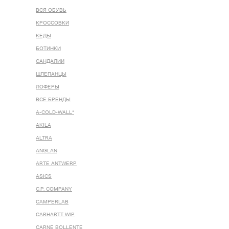
ВСЯ ОБУВЬ
КРОССОВКИ
КЕДЫ
БОТИНКИ
САНДАЛИИ
ШЛЕПАНЦЫ
ЛОФЕРЫ
ВСЕ БРЕНДЫ
A-COLD-WALL*
AKILA
ALTRA
ANGLAN
ARTE ANTWERP
ASICS
C.P. COMPANY
CAMPERLAB
CARHARTT WIP
CARNE BOLLENTE