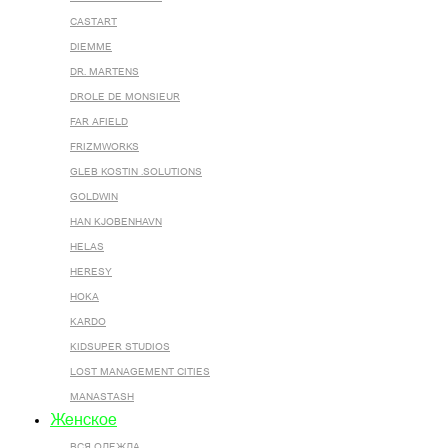
CASTART
DIEMME
DR. MARTENS
DROLE DE MONSIEUR
FAR AFIELD
FRIZMWORKS
GLEB KOSTIN .SOLUTIONS
GOLDWIN
HAN KJOBENHAVN
HELAS
HERESY
HOKA
KARDO
KIDSUPER STUDIOS
LOST MANAGEMENT CITIES
MANASTASH
Женское
ВСЯ ОДЕЖДА