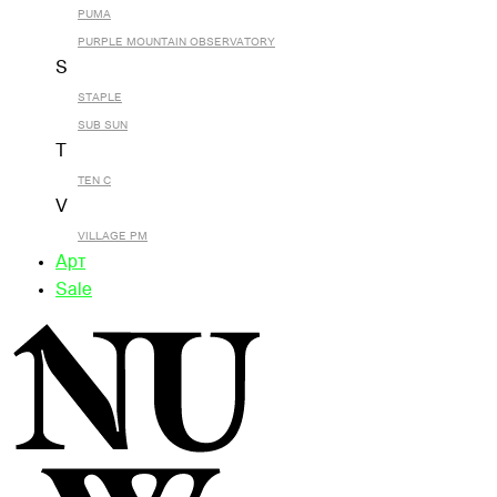
PUMA
PURPLE MOUNTAIN OBSERVATORY
S
STAPLE
SUB SUN
T
TEN C
V
VILLAGE PM
Арт
Sale