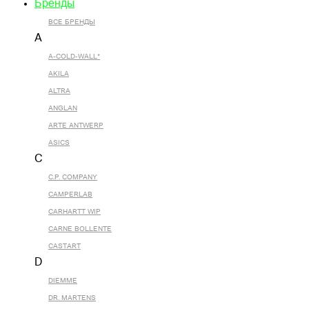
Бренды
ВСЕ БРЕНДЫ
A
A-COLD-WALL*
AKILA
ALTRA
ANGLAN
ARTE ANTWERP
ASICS
C
C.P. COMPANY
CAMPERLAB
CARHARTT WIP
CARNE BOLLENTE
CASTART
D
DIEMME
DR. MARTENS