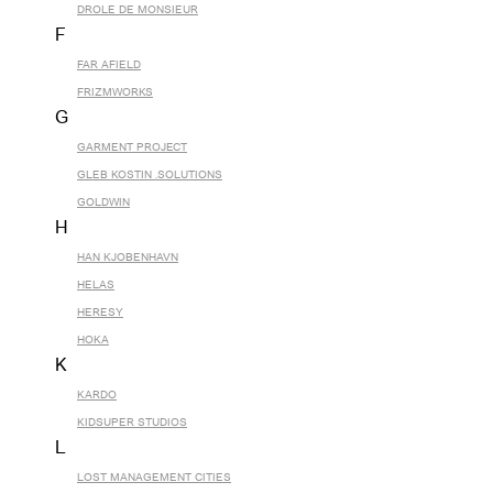
DROLE DE MONSIEUR
F
FAR AFIELD
FRIZMWORKS
G
GARMENT PROJECT
GLEB KOSTIN .SOLUTIONS
GOLDWIN
H
HAN KJOBENHAVN
HELAS
HERESY
HOKA
K
KARDO
KIDSUPER STUDIOS
L
LOST MANAGEMENT CITIES