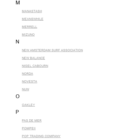
M
MANASTASH
MEANSWHILE
MERRELL
MIZUNO
N
NEW AMSTERDAM SURF ASSOCIATION
NEW BALANCE
NIGEL CABOURN
NORDA
NOVESTA
NUW
O
OAKLEY
P
PAS DE MER
POMPEII
POP TRADING COMPANY