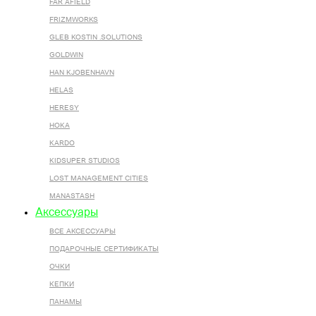
FAR AFIELD
FRIZMWORKS
GLEB KOSTIN .SOLUTIONS
GOLDWIN
HAN KJOBENHAVN
HELAS
HERESY
HOKA
KARDO
KIDSUPER STUDIOS
LOST MANAGEMENT CITIES
MANASTASH
Аксессуары
ВСЕ AКСЕССУАРЫ
ПОДАРОЧНЫЕ СЕРТИФИКАТЫ
ОЧКИ
КЕПКИ
ПАНАМЫ