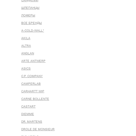
САНДАЛИИ
ШЛЕПАНЦЫ
ЛОФЕРЫ
ВСЕ БРЕНДЫ
A-COLD-WALL*
AKILA
ALTRA
ANGLAN
ARTE ANTWERP
ASICS
C.P. COMPANY
CAMPERLAB
CARHARTT WIP
CARNE BOLLENTE
CASTART
DIEMME
DR. MARTENS
DROLE DE MONSIEUR