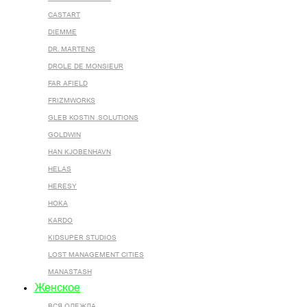
CASTART
DIEMME
DR. MARTENS
DROLE DE MONSIEUR
FAR AFIELD
FRIZMWORKS
GLEB KOSTIN .SOLUTIONS
GOLDWIN
HAN KJOBENHAVN
HELAS
HERESY
HOKA
KARDO
KIDSUPER STUDIOS
LOST MANAGEMENT CITIES
MANASTASH
Женское
ВСЯ ОДЕЖДА