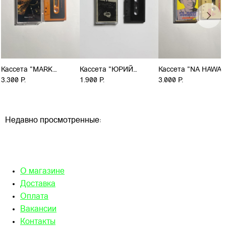
Кассета "MARK
Кассета "ЮРИЙ
Кассета "NA HAWA
VERNON - RIBBONS
3.300 Р.
ГАНЕША -
1.900 Р.
DOUMBIA - NA HAW
3.000 Р.
OF RUST"
МАХАШУНЬЯ"
DOUMBIA"
Недавно просмотренные:
О магазине
Доставка
Оплата
Вакансии
Контакты