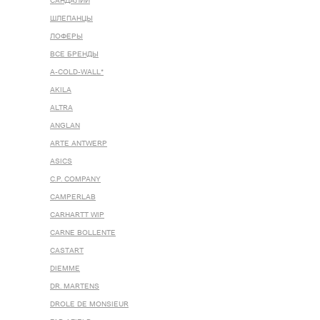
САНДАЛИИ
ШЛЕПАНЦЫ
ЛОФЕРЫ
ВСЕ БРЕНДЫ
A-COLD-WALL*
AKILA
ALTRA
ANGLAN
ARTE ANTWERP
ASICS
C.P. COMPANY
CAMPERLAB
CARHARTT WIP
CARNE BOLLENTE
CASTART
DIEMME
DR. MARTENS
DROLE DE MONSIEUR