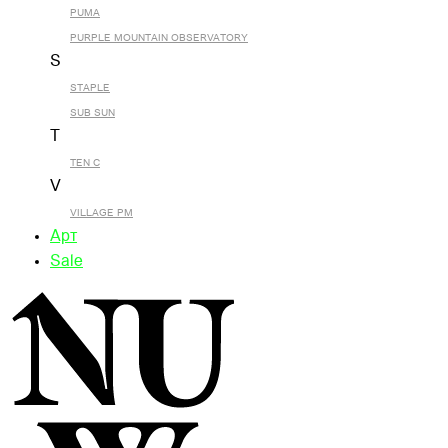
PUMA
PURPLE MOUNTAIN OBSERVATORY
S
STAPLE
SUB SUN
T
TEN C
V
VILLAGE PM
Арт
Sale