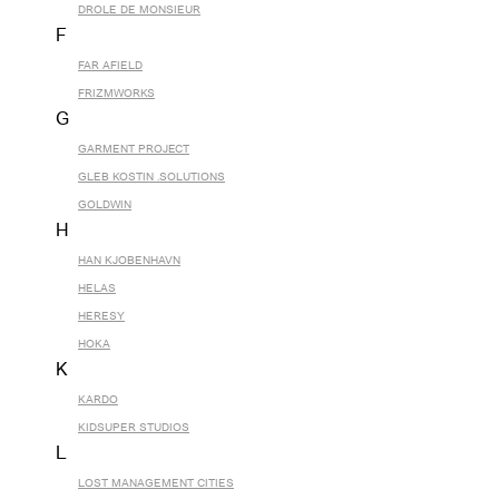
DROLE DE MONSIEUR
F
FAR AFIELD
FRIZMWORKS
G
GARMENT PROJECT
GLEB KOSTIN .SOLUTIONS
GOLDWIN
H
HAN KJOBENHAVN
HELAS
HERESY
HOKA
K
KARDO
KIDSUPER STUDIOS
L
LOST MANAGEMENT CITIES