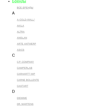
Бренды
ВСЕ БРЕНДЫ
A
A-COLD-WALL*
AKILA
ALTRA
ANGLAN
ARTE ANTWERP
ASICS
C
C.P. COMPANY
CAMPERLAB
CARHARTT WIP
CARNE BOLLENTE
CASTART
D
DIEMME
DR. MARTENS