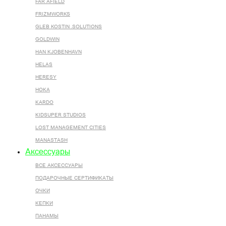
FAR AFIELD
FRIZMWORKS
GLEB KOSTIN .SOLUTIONS
GOLDWIN
HAN KJOBENHAVN
HELAS
HERESY
HOKA
KARDO
KIDSUPER STUDIOS
LOST MANAGEMENT CITIES
MANASTASH
Аксессуары
ВСЕ AКСЕССУАРЫ
ПОДАРОЧНЫЕ СЕРТИФИКАТЫ
ОЧКИ
КЕПКИ
ПАНАМЫ