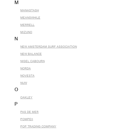
M
MANASTASH
MEANSWHILE
MERRELL
MIZUNO
N
NEW AMSTERDAM SURF ASSOCIATION
NEW BALANCE
NIGEL CABOURN
NORDA
NOVESTA
NUW
O
OAKLEY
P
PAS DE MER
POMPEII
POP TRADING COMPANY