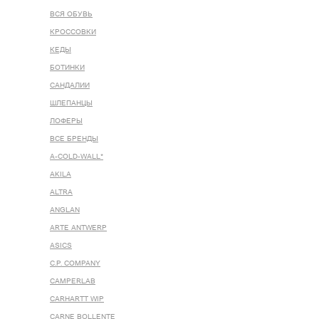
ВСЯ ОБУВЬ
КРОССОВКИ
КЕДЫ
БОТИНКИ
САНДАЛИИ
ШЛЕПАНЦЫ
ЛОФЕРЫ
ВСЕ БРЕНДЫ
A-COLD-WALL*
AKILA
ALTRA
ANGLAN
ARTE ANTWERP
ASICS
C.P. COMPANY
CAMPERLAB
CARHARTT WIP
CARNE BOLLENTE