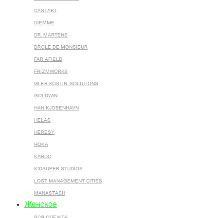
CASTART
DIEMME
DR. MARTENS
DROLE DE MONSIEUR
FAR AFIELD
FRIZMWORKS
GLEB KOSTIN .SOLUTIONS
GOLDWIN
HAN KJOBENHAVN
HELAS
HERESY
HOKA
KARDO
KIDSUPER STUDIOS
LOST MANAGEMENT CITIES
MANASTASH
Женское
ВСЯ ОДЕЖДА