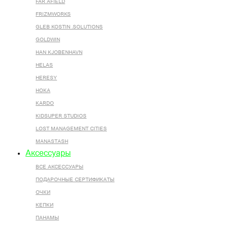
FAR AFIELD
FRIZMWORKS
GLEB KOSTIN .SOLUTIONS
GOLDWIN
HAN KJOBENHAVN
HELAS
HERESY
HOKA
KARDO
KIDSUPER STUDIOS
LOST MANAGEMENT CITIES
MANASTASH
Аксессуары
ВСЕ AКСЕССУАРЫ
ПОДАРОЧНЫЕ СЕРТИФИКАТЫ
ОЧКИ
КЕПКИ
ПАНАМЫ