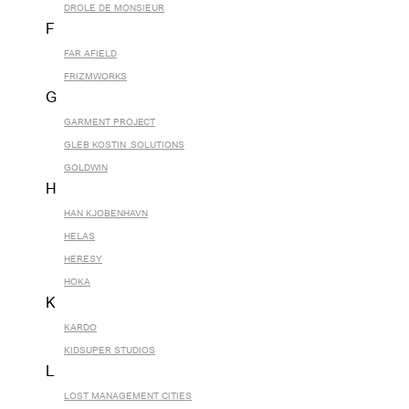
DROLE DE MONSIEUR
F
FAR AFIELD
FRIZMWORKS
G
GARMENT PROJECT
GLEB KOSTIN .SOLUTIONS
GOLDWIN
H
HAN KJOBENHAVN
HELAS
HERESY
HOKA
K
KARDO
KIDSUPER STUDIOS
L
LOST MANAGEMENT CITIES