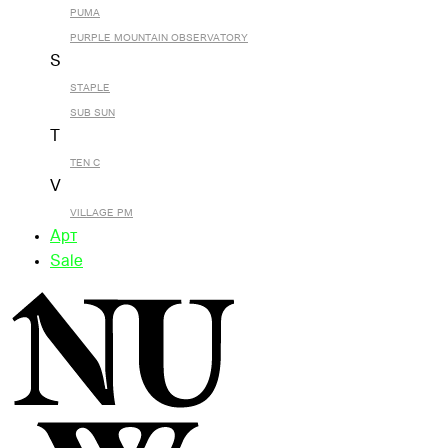
PUMA
PURPLE MOUNTAIN OBSERVATORY
S
STAPLE
SUB SUN
T
TEN C
V
VILLAGE PM
Арт
Sale