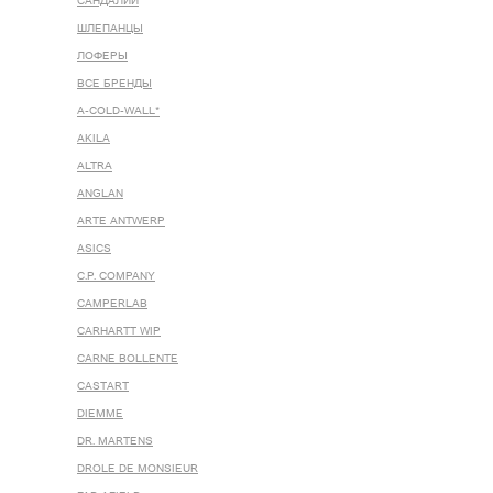
САНДАЛИИ
ШЛЕПАНЦЫ
ЛОФЕРЫ
ВСЕ БРЕНДЫ
A-COLD-WALL*
AKILA
ALTRA
ANGLAN
ARTE ANTWERP
ASICS
C.P. COMPANY
CAMPERLAB
CARHARTT WIP
CARNE BOLLENTE
CASTART
DIEMME
DR. MARTENS
DROLE DE MONSIEUR