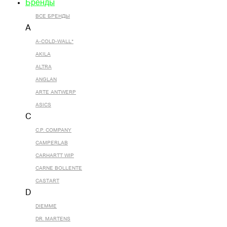
Бренды
ВСЕ БРЕНДЫ
A
A-COLD-WALL*
AKILA
ALTRA
ANGLAN
ARTE ANTWERP
ASICS
C
C.P. COMPANY
CAMPERLAB
CARHARTT WIP
CARNE BOLLENTE
CASTART
D
DIEMME
DR. MARTENS