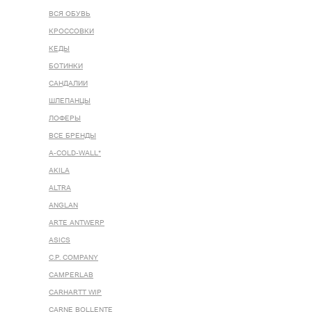
ВСЯ ОБУВЬ
КРОССОВКИ
КЕДЫ
БОТИНКИ
САНДАЛИИ
ШЛЕПАНЦЫ
ЛОФЕРЫ
ВСЕ БРЕНДЫ
A-COLD-WALL*
AKILA
ALTRA
ANGLAN
ARTE ANTWERP
ASICS
C.P. COMPANY
CAMPERLAB
CARHARTT WIP
CARNE BOLLENTE