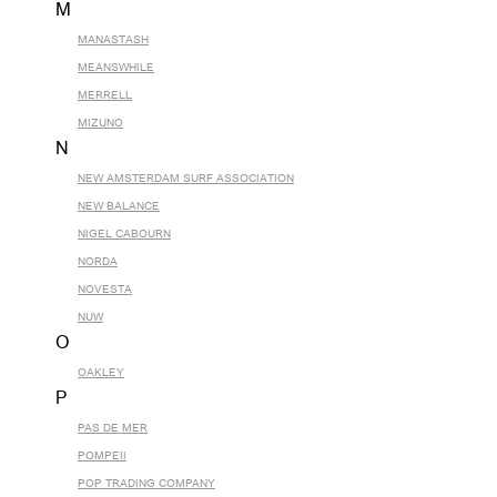
M
MANASTASH
MEANSWHILE
MERRELL
MIZUNO
N
NEW AMSTERDAM SURF ASSOCIATION
NEW BALANCE
NIGEL CABOURN
NORDA
NOVESTA
NUW
O
OAKLEY
P
PAS DE MER
POMPEII
POP TRADING COMPANY