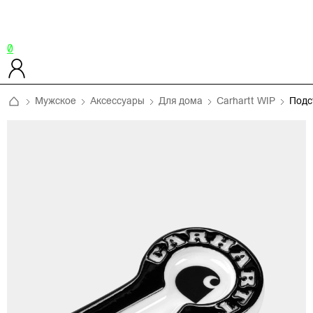
0
Мужское
Аксессуары
Для дома
Carhartt WIP
Подс