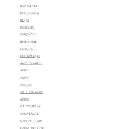
ВСЯ ОБУВЬ
КРОССОВКИ
КЕДЫ
БОТИНКИ
САНДАЛИИ
ШЛЕПАНЦЫ
ЛОФЕРЫ
ВСЕ БРЕНДЫ
A-COLD-WALL*
AKILA
ALTRA
ANGLAN
ARTE ANTWERP
ASICS
C.P. COMPANY
CAMPERLAB
CARHARTT WIP
CARNE BOLLENTE