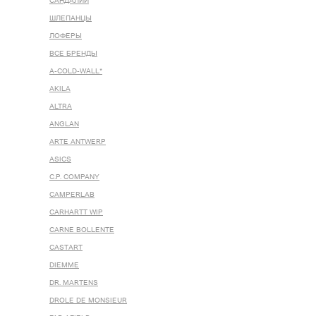
САНДАЛИИ
ШЛЕПАНЦЫ
ЛОФЕРЫ
ВСЕ БРЕНДЫ
A-COLD-WALL*
AKILA
ALTRA
ANGLAN
ARTE ANTWERP
ASICS
C.P. COMPANY
CAMPERLAB
CARHARTT WIP
CARNE BOLLENTE
CASTART
DIEMME
DR. MARTENS
DROLE DE MONSIEUR