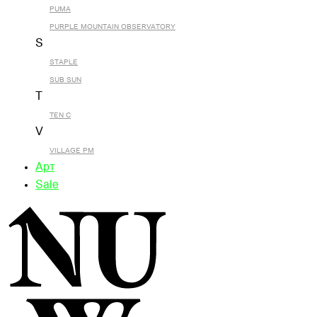
PUMA
PURPLE MOUNTAIN OBSERVATORY
S
STAPLE
SUB SUN
T
TEN C
V
VILLAGE PM
Арт
Sale