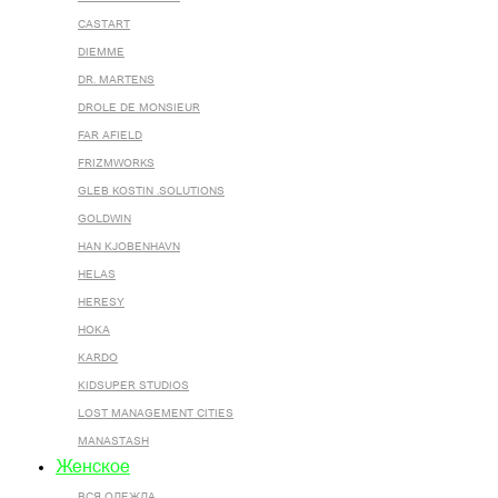
CASTART
DIEMME
DR. MARTENS
DROLE DE MONSIEUR
FAR AFIELD
FRIZMWORKS
GLEB KOSTIN .SOLUTIONS
GOLDWIN
HAN KJOBENHAVN
HELAS
HERESY
HOKA
KARDO
KIDSUPER STUDIOS
LOST MANAGEMENT CITIES
MANASTASH
Женское
ВСЯ ОДЕЖДА