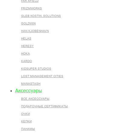
FAR AFIELD
FRIZMWORKS
GLEB KOSTIN .SOLUTIONS
GOLDWIN
HAN KJOBENHAVN
HELAS
HERESY
HOKA
KARDO
KIDSUPER STUDIOS
LOST MANAGEMENT CITIES
MANASTASH
Аксессуары
ВСЕ AКСЕССУАРЫ
ПОДАРОЧНЫЕ СЕРТИФИКАТЫ
ОЧКИ
КЕПКИ
ПАНАМЫ