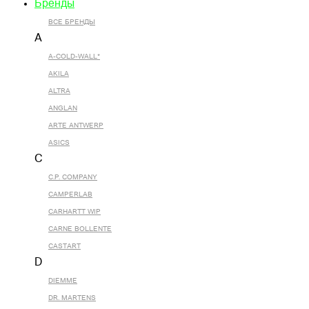
Бренды
ВСЕ БРЕНДЫ
A
A-COLD-WALL*
AKILA
ALTRA
ANGLAN
ARTE ANTWERP
ASICS
C
C.P. COMPANY
CAMPERLAB
CARHARTT WIP
CARNE BOLLENTE
CASTART
D
DIEMME
DR. MARTENS