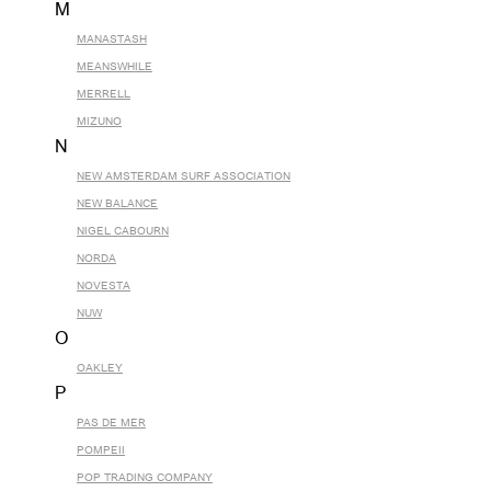
M
MANASTASH
MEANSWHILE
MERRELL
MIZUNO
N
NEW AMSTERDAM SURF ASSOCIATION
NEW BALANCE
NIGEL CABOURN
NORDA
NOVESTA
NUW
O
OAKLEY
P
PAS DE MER
POMPEII
POP TRADING COMPANY