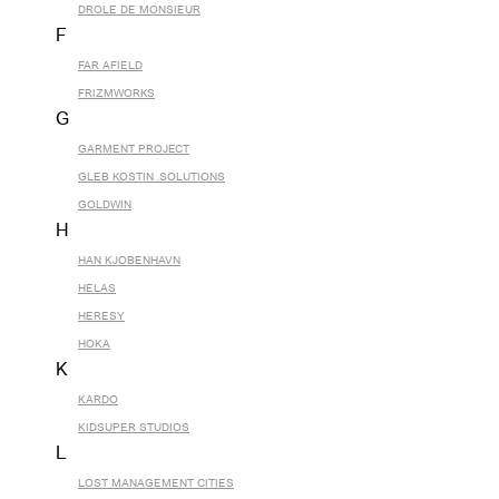
DROLE DE MONSIEUR
F
FAR AFIELD
FRIZMWORKS
G
GARMENT PROJECT
GLEB KOSTIN .SOLUTIONS
GOLDWIN
H
HAN KJOBENHAVN
HELAS
HERESY
HOKA
K
KARDO
KIDSUPER STUDIOS
L
LOST MANAGEMENT CITIES