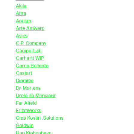
Akila
Altra
Anglan
Arte Antwerp
Asics
C.P. Company
CamperLab
Carhartt WIP
Carne Bollente
Castart
Diemme
Dr. Martens
Drole de Monsieur
Far Afield
FrizmWorks
Gleb Kostin .Solutions
Goldwin
Han Kjobenhavn