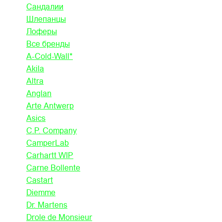
Сандалии
Шлепанцы
Лоферы
Все бренды
A-Cold-Wall*
Akila
Altra
Anglan
Arte Antwerp
Asics
C.P. Company
CamperLab
Carhartt WIP
Carne Bollente
Castart
Diemme
Dr. Martens
Drole de Monsieur