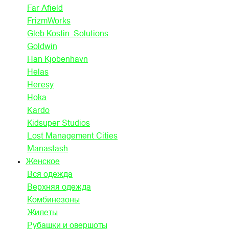
Far Afield
FrizmWorks
Gleb Kostin .Solutions
Goldwin
Han Kjobenhavn
Helas
Heresy
Hoka
Kardo
Kidsuper Studios
Lost Management Cities
Manastash
Женское
Вся одежда
Верхняя одежда
Комбинезоны
Жилеты
Рубашки и овершоты