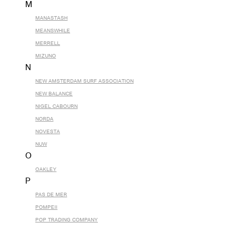
M
MANASTASH
MEANSWHILE
MERRELL
MIZUNO
N
NEW AMSTERDAM SURF ASSOCIATION
NEW BALANCE
NIGEL CABOURN
NORDA
NOVESTA
NUW
O
OAKLEY
P
PAS DE MER
POMPEII
POP TRADING COMPANY