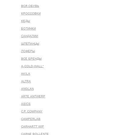
ВСЯ ОБУВЬ
КРОССОВКИ
КЕДЫ
БОТИНКИ
САНДАЛИИ
ШЛЕПАНЦЫ
ЛОФЕРЫ
ВСЕ БРЕНДЫ
A-COLD-WALL*
AKILA
ALTRA
ANGLAN
ARTE ANTWERP
ASICS
C.P. COMPANY
CAMPERLAB
CARHARTT WIP
CARNE BOLLENTE