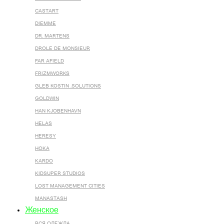
CASTART
DIEMME
DR. MARTENS
DROLE DE MONSIEUR
FAR AFIELD
FRIZMWORKS
GLEB KOSTIN .SOLUTIONS
GOLDWIN
HAN KJOBENHAVN
HELAS
HERESY
HOKA
KARDO
KIDSUPER STUDIOS
LOST MANAGEMENT CITIES
MANASTASH
Женское
ВСЯ ОДЕЖДА