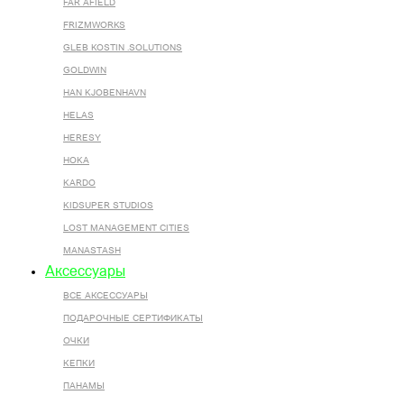
FAR AFIELD
FRIZMWORKS
GLEB KOSTIN .SOLUTIONS
GOLDWIN
HAN KJOBENHAVN
HELAS
HERESY
HOKA
KARDO
KIDSUPER STUDIOS
LOST MANAGEMENT CITIES
MANASTASH
Аксессуары
ВСЕ AКСЕССУАРЫ
ПОДАРОЧНЫЕ СЕРТИФИКАТЫ
ОЧКИ
КЕПКИ
ПАНАМЫ