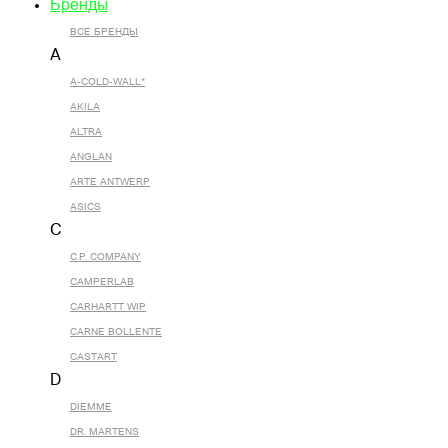
Бренды
ВСЕ БРЕНДЫ
A
A-COLD-WALL*
AKILA
ALTRA
ANGLAN
ARTE ANTWERP
ASICS
C
C.P. COMPANY
CAMPERLAB
CARHARTT WIP
CARNE BOLLENTE
CASTART
D
DIEMME
DR. MARTENS