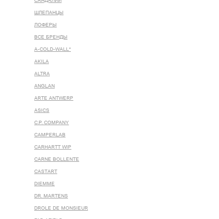
САНДАЛИИ
ШЛЕПАНЦЫ
ЛОФЕРЫ
ВСЕ БРЕНДЫ
A-COLD-WALL*
AKILA
ALTRA
ANGLAN
ARTE ANTWERP
ASICS
C.P. COMPANY
CAMPERLAB
CARHARTT WIP
CARNE BOLLENTE
CASTART
DIEMME
DR. MARTENS
DROLE DE MONSIEUR