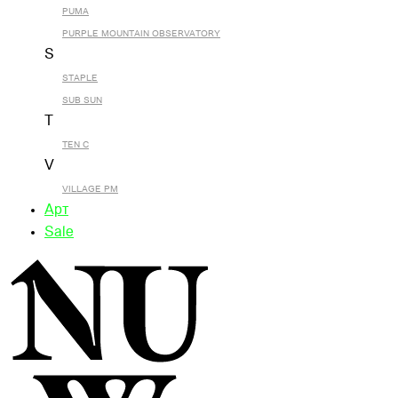
PUMA
PURPLE MOUNTAIN OBSERVATORY
S
STAPLE
SUB SUN
T
TEN C
V
VILLAGE PM
Арт
Sale