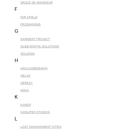
DROLE DE MONSIEUR
F
FAR AFIELD
FRIZMWORKS
G
GARMENT PROJECT
GLEB KOSTIN .SOLUTIONS
GOLDWIN
H
HAN KJOBENHAVN
HELAS
HERESY
HOKA
K
KARDO
KIDSUPER STUDIOS
L
LOST MANAGEMENT CITIES