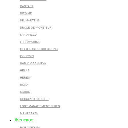
CASTART
DIEMME
DR. MARTENS
DROLE DE MONSIEUR
FAR AFIELD
FRIZMWORKS
GLEB KOSTIN .SOLUTIONS
GOLDWIN
HAN KJOBENHAVN
HELAS
HERESY
HOKA
KARDO
KIDSUPER STUDIOS
LOST MANAGEMENT CITIES
MANASTASH
Женское
ВСЯ ОДЕЖДА