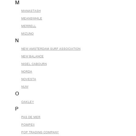
M
MANASTASH
MEANSWHILE
MERRELL
MIZUNO
N
NEW AMSTERDAM SURF ASSOCIATION
NEW BALANCE
NIGEL CABOURN
NORDA
NOVESTA
NUW
O
OAKLEY
P
PAS DE MER
POMPEII
POP TRADING COMPANY