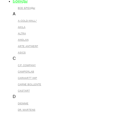
Бренды
ВСЕ БРЕНДЫ
A
A-COLD-WALL*
AKILA
ALTRA
ANGLAN
ARTE ANTWERP
ASICS
C
C.P. COMPANY
CAMPERLAB
CARHARTT WIP
CARNE BOLLENTE
CASTART
D
DIEMME
DR. MARTENS