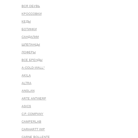
ВСЯ ОБУВЬ
КРОССОВКИ
КЕДЫ
БОТИНКИ
САНДАЛИИ
ШЛЕПАНЦЫ
ЛОФЕРЫ
ВСЕ БРЕНДЫ
A-COLD-WALL*
AKILA
ALTRA
ANGLAN
ARTE ANTWERP
ASICS
C.P. COMPANY
CAMPERLAB
CARHARTT WIP
CARNE BOLLENTE