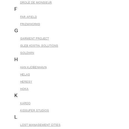
DROLE DE MONSIEUR
F
FAR AFIELD
FRIZMWORKS
G
GARMENT PROJECT
GLEB KOSTIN .SOLUTIONS
GOLDWIN
H
HAN KJOBENHAVN
HELAS
HERESY
HOKA
K
KARDO
KIDSUPER STUDIOS
L
LOST MANAGEMENT CITIES