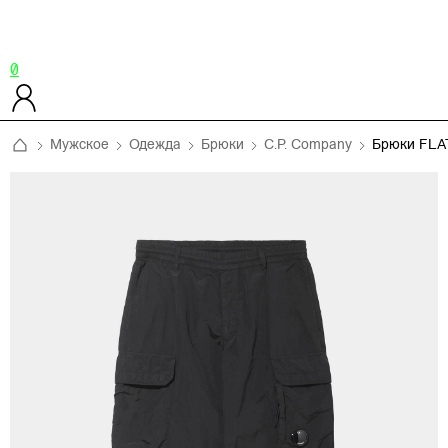
0
Мужское
Одежда
Брюки
C.P. Company
Брюки FL