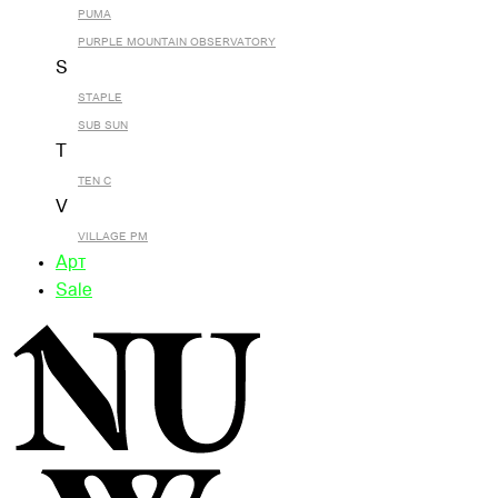
PUMA
PURPLE MOUNTAIN OBSERVATORY
S
STAPLE
SUB SUN
T
TEN C
V
VILLAGE PM
Арт
Sale