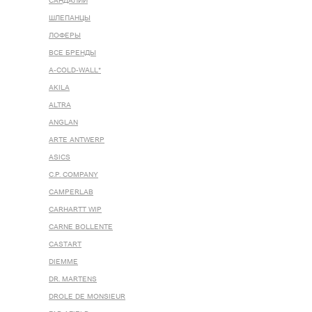
САНДАЛИИ
ШЛЕПАНЦЫ
ЛОФЕРЫ
ВСЕ БРЕНДЫ
A-COLD-WALL*
AKILA
ALTRA
ANGLAN
ARTE ANTWERP
ASICS
C.P. COMPANY
CAMPERLAB
CARHARTT WIP
CARNE BOLLENTE
CASTART
DIEMME
DR. MARTENS
DROLE DE MONSIEUR