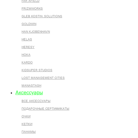
FAR AFIELD
FRIZMWORKS
GLEB KOSTIN .SOLUTIONS
GOLDWIN
HAN KJOBENHAVN
HELAS
HERESY
HOKA
KARDO
KIDSUPER STUDIOS
LOST MANAGEMENT CITIES
MANASTASH
Аксессуары
ВСЕ AКСЕССУАРЫ
ПОДАРОЧНЫЕ СЕРТИФИКАТЫ
ОЧКИ
КЕПКИ
ПАНАМЫ