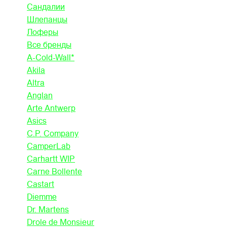
Сандалии
Шлепанцы
Лоферы
Все бренды
A-Cold-Wall*
Akila
Altra
Anglan
Arte Antwerp
Asics
C.P. Company
CamperLab
Carhartt WIP
Carne Bollente
Castart
Diemme
Dr. Martens
Drole de Monsieur