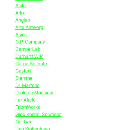
Akila
Altra
Anglan
Arte Antwerp
Asics
C.P. Company
CamperLab
Carhartt WIP
Carne Bollente
Castart
Diemme
Dr. Martens
Drole de Monsieur
Far Afield
FrizmWorks
Gleb Kostin .Solutions
Goldwin
Han Kjobenhavn