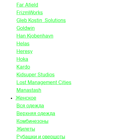
Far Afield
FrizmWorks
Gleb Kostin .Solutions
Goldwin
Han Kjobenhavn
Helas
Heresy
Hoka
Kardo
Kidsuper Studios
Lost Management Cities
Manastash
Женское
Вся одежда
Верхняя одежда
Комбинезоны
Жилеты
Рубашки и овершоты