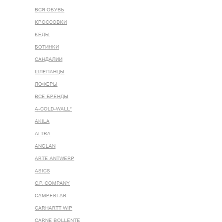
ВСЯ ОБУВЬ
КРОССОВКИ
КЕДЫ
БОТИНКИ
САНДАЛИИ
ШЛЕПАНЦЫ
ЛОФЕРЫ
ВСЕ БРЕНДЫ
A-COLD-WALL*
AKILA
ALTRA
ANGLAN
ARTE ANTWERP
ASICS
C.P. COMPANY
CAMPERLAB
CARHARTT WIP
CARNE BOLLENTE