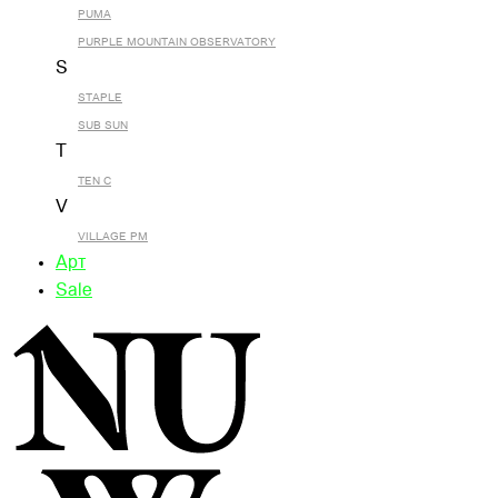
PUMA
PURPLE MOUNTAIN OBSERVATORY
S
STAPLE
SUB SUN
T
TEN C
V
VILLAGE PM
Арт
Sale