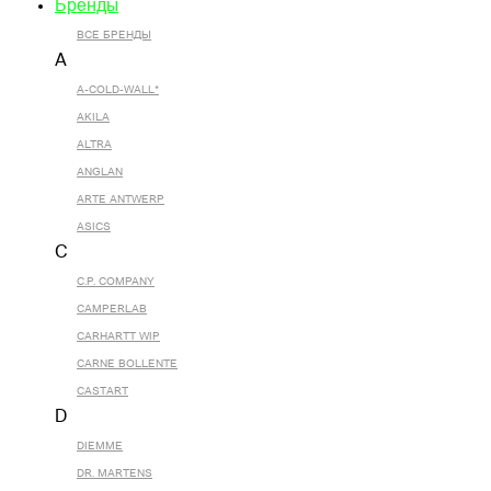
Бренды
ВСЕ БРЕНДЫ
A
A-COLD-WALL*
AKILA
ALTRA
ANGLAN
ARTE ANTWERP
ASICS
C
C.P. COMPANY
CAMPERLAB
CARHARTT WIP
CARNE BOLLENTE
CASTART
D
DIEMME
DR. MARTENS