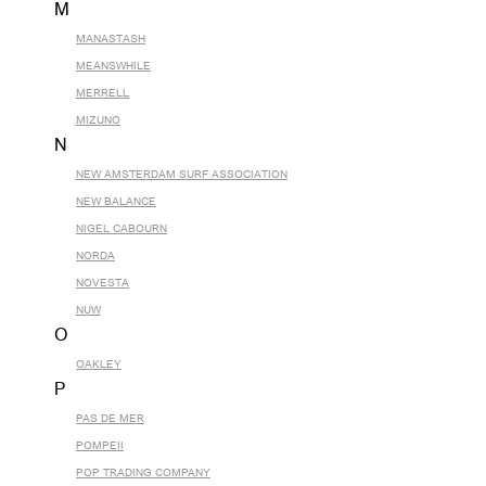
M
MANASTASH
MEANSWHILE
MERRELL
MIZUNO
N
NEW AMSTERDAM SURF ASSOCIATION
NEW BALANCE
NIGEL CABOURN
NORDA
NOVESTA
NUW
O
OAKLEY
P
PAS DE MER
POMPEII
POP TRADING COMPANY