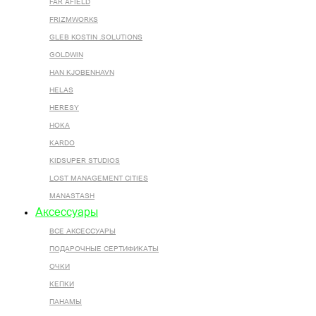
FAR AFIELD
FRIZMWORKS
GLEB KOSTIN .SOLUTIONS
GOLDWIN
HAN KJOBENHAVN
HELAS
HERESY
HOKA
KARDO
KIDSUPER STUDIOS
LOST MANAGEMENT CITIES
MANASTASH
Аксессуары
ВСЕ AКСЕССУАРЫ
ПОДАРОЧНЫЕ СЕРТИФИКАТЫ
ОЧКИ
КЕПКИ
ПАНАМЫ