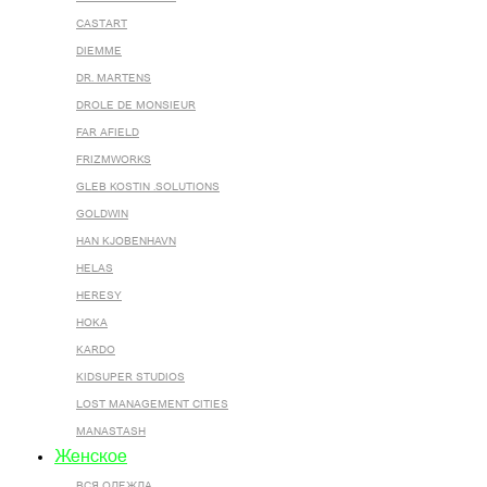
CASTART
DIEMME
DR. MARTENS
DROLE DE MONSIEUR
FAR AFIELD
FRIZMWORKS
GLEB KOSTIN .SOLUTIONS
GOLDWIN
HAN KJOBENHAVN
HELAS
HERESY
HOKA
KARDO
KIDSUPER STUDIOS
LOST MANAGEMENT CITIES
MANASTASH
Женское
ВСЯ ОДЕЖДА