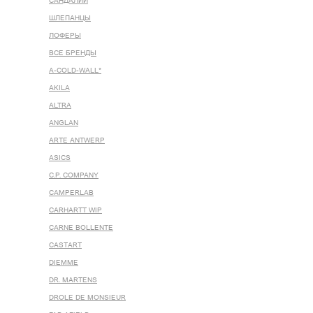
САНДАЛИИ
ШЛЕПАНЦЫ
ЛОФЕРЫ
ВСЕ БРЕНДЫ
A-COLD-WALL*
AKILA
ALTRA
ANGLAN
ARTE ANTWERP
ASICS
C.P. COMPANY
CAMPERLAB
CARHARTT WIP
CARNE BOLLENTE
CASTART
DIEMME
DR. MARTENS
DROLE DE MONSIEUR