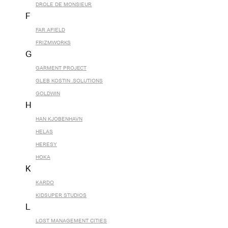
DROLE DE MONSIEUR
F
FAR AFIELD
FRIZMWORKS
G
GARMENT PROJECT
GLEB KOSTIN .SOLUTIONS
GOLDWIN
H
HAN KJOBENHAVN
HELAS
HERESY
HOKA
K
KARDO
KIDSUPER STUDIOS
L
LOST MANAGEMENT CITIES