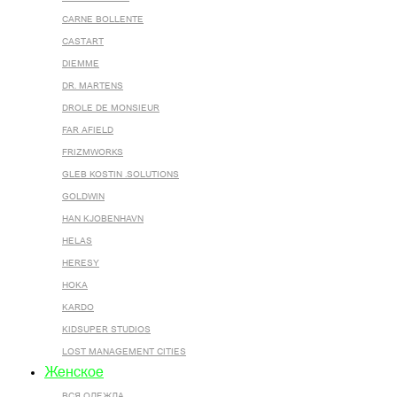
CARNE BOLLENTE
CASTART
DIEMME
DR. MARTENS
DROLE DE MONSIEUR
FAR AFIELD
FRIZMWORKS
GLEB KOSTIN .SOLUTIONS
GOLDWIN
HAN KJOBENHAVN
HELAS
HERESY
HOKA
KARDO
KIDSUPER STUDIOS
LOST MANAGEMENT CITIES
Женское
ВСЯ ОДЕЖДА