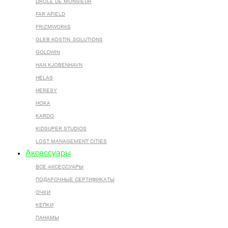
DROLE DE MONSIEUR
FAR AFIELD
FRIZMWORKS
GLEB KOSTIN .SOLUTIONS
GOLDWIN
HAN KJOBENHAVN
HELAS
HERESY
HOKA
KARDO
KIDSUPER STUDIOS
LOST MANAGEMENT CITIES
Аксессуары
ВСЕ AКСЕССУАРЫ
ПОДАРОЧНЫЕ СЕРТИФИКАТЫ
ОЧКИ
КЕПКИ
ПАНАМЫ