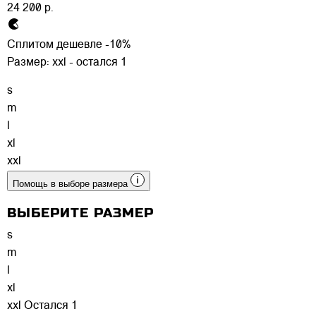
24 200 р.
Сплитом дешевле -10%
Размер:
xxl - остался 1
s
m
l
xl
xxl
Помощь в выборе размера
ВЫБЕРИТЕ РАЗМЕР
s
m
l
xl
xxl
Остался 1