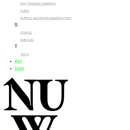
POP TRADING COMPANY
PUMA
PURPLE MOUNTAIN OBSERVATORY
S
STAPLE
SUB SUN
T
TEN C
Арт
Sale