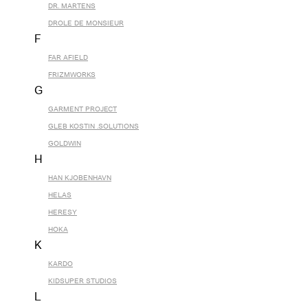
DR. MARTENS
DROLE DE MONSIEUR
F
FAR AFIELD
FRIZMWORKS
G
GARMENT PROJECT
GLEB KOSTIN .SOLUTIONS
GOLDWIN
H
HAN KJOBENHAVN
HELAS
HERESY
HOKA
K
KARDO
KIDSUPER STUDIOS
L