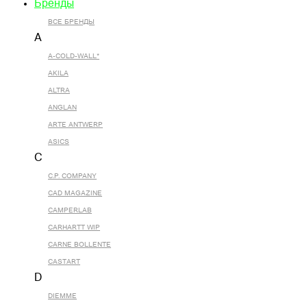
Бренды
ВСЕ БРЕНДЫ
A
A-COLD-WALL*
AKILA
ALTRA
ANGLAN
ARTE ANTWERP
ASICS
C
C.P. COMPANY
CAD MAGAZINE
CAMPERLAB
CARHARTT WIP
CARNE BOLLENTE
CASTART
D
DIEMME