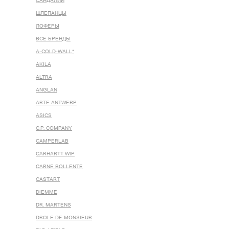
САНДАЛИИ
ШЛЕПАНЦЫ
ЛОФЕРЫ
ВСЕ БРЕНДЫ
A-COLD-WALL*
AKILA
ALTRA
ANGLAN
ARTE ANTWERP
ASICS
C.P. COMPANY
CAMPERLAB
CARHARTT WIP
CARNE BOLLENTE
CASTART
DIEMME
DR. MARTENS
DROLE DE MONSIEUR