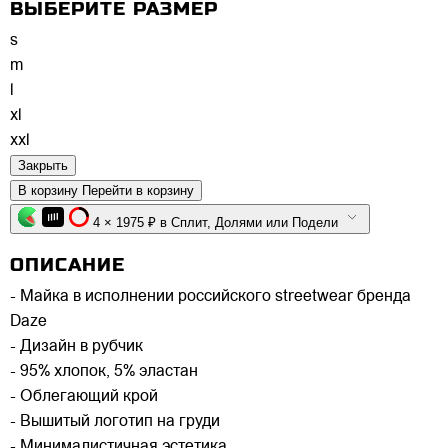
ВЫБЕРИТЕ РАЗМЕР
s
m
l
xl
xxl
Закрыть
В корзину
Перейти в корзину
4 × 1975 ₽ в Сплит, Долями или Подели
ОПИСАНИЕ
- Майка в исполнении российского streetwear бренда
Daze
- Дизайн в рубчик
- 95% хлопок, 5% эластан
- Облегающий крой
- Вышитый логотип на груди
- Минималистичная эстетика