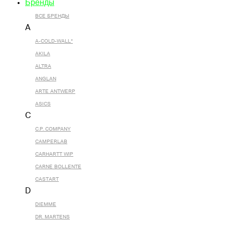
Бренды
ВСЕ БРЕНДЫ
A
A-COLD-WALL*
AKILA
ALTRA
ANGLAN
ARTE ANTWERP
ASICS
C
C.P. COMPANY
CAMPERLAB
CARHARTT WIP
CARNE BOLLENTE
CASTART
D
DIEMME
DR. MARTENS