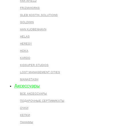
FAR AFIELD
FRIZMWORKS
GLEB KOSTIN .SOLUTIONS
GOLDWIN
HAN KJOBENHAVN
HELAS
HERESY
HOKA
KARDO
KIDSUPER STUDIOS
LOST MANAGEMENT CITIES
MANASTASH
Аксессуары
ВСЕ AКСЕССУАРЫ
ПОДАРОЧНЫЕ СЕРТИФИКАТЫ
ОЧКИ
КЕПКИ
ПАНАМЫ