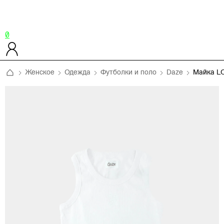
0
Женское
Одежда
Футболки и поло
Daze
Майка L