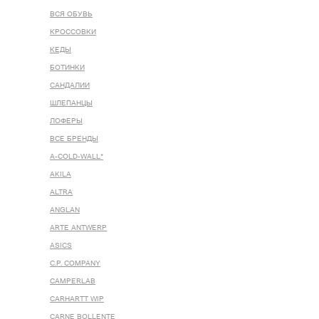
ВСЯ ОБУВЬ
КРОССОВКИ
КЕДЫ
БОТИНКИ
САНДАЛИИ
ШЛЕПАНЦЫ
ЛОФЕРЫ
ВСЕ БРЕНДЫ
A-COLD-WALL*
AKILA
ALTRA
ANGLAN
ARTE ANTWERP
ASICS
C.P. COMPANY
CAMPERLAB
CARHARTT WIP
CARNE BOLLENTE