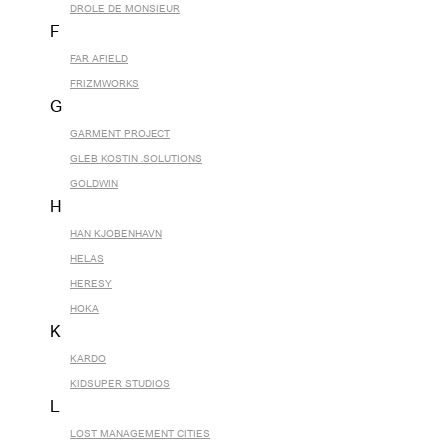
DROLE DE MONSIEUR
F
FAR AFIELD
FRIZMWORKS
G
GARMENT PROJECT
GLEB KOSTIN .SOLUTIONS
GOLDWIN
H
HAN KJOBENHAVN
HELAS
HERESY
HOKA
K
KARDO
KIDSUPER STUDIOS
L
LOST MANAGEMENT CITIES