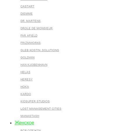
CASTART
DIEMME
DR. MARTENS
DROLE DE MONSIEUR
FAR AFIELD
FRIZMWORKS
GLEB KOSTIN .SOLUTIONS
GOLDWIN
HAN KJOBENHAVN
HELAS
HERESY
HOKA
KARDO
KIDSUPER STUDIOS
LOST MANAGEMENT CITIES
MANASTASH
Женское
ВСЯ ОДЕЖДА