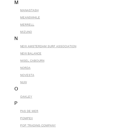
M
MANASTASH
MEANSWHILE
MERRELL
MIZUNO
N
NEW AMSTERDAM SURF ASSOCIATION
NEW BALANCE
NIGEL CABOURN
NORDA
NOVESTA
NUW
O
OAKLEY
P
PAS DE MER
POMPEII
POP TRADING COMPANY