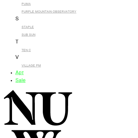
PUMA
PURPLE MOUNTAIN OBSERVATORY
S
STAPLE
SUB SUN
T
TEN C
V
VILLAGE PM
Арт
Sale