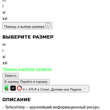
m
l
xl
xxl
Помощь в выборе размера
ВЫБЕРИТЕ РАЗМЕР
m
l
xl
xxl
Помощь в выборе размера
Закрыть
В корзину
Перейти в корзину
4 × 475 ₽ в Сплит, Долями или Подели
ОПИСАНИЕ
- TarkovHelp — крупнейший информационный ресурс,