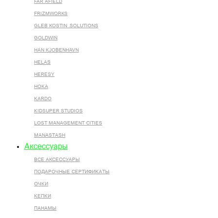
FAR AFIELD
FRIZMWORKS
GLEB KOSTIN .SOLUTIONS
GOLDWIN
HAN KJOBENHAVN
HELAS
HERESY
HOKA
KARDO
KIDSUPER STUDIOS
LOST MANAGEMENT CITIES
MANASTASH
Аксессуары
ВСЕ AКСЕССУАРЫ
ПОДАРОЧНЫЕ СЕРТИФИКАТЫ
ОЧКИ
КЕПКИ
ПАНАМЫ