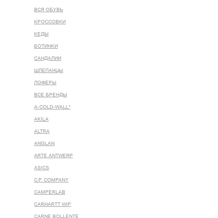
ВСЯ ОБУВЬ
КРОССОВКИ
КЕДЫ
БОТИНКИ
САНДАЛИИ
ШЛЕПАНЦЫ
ЛОФЕРЫ
ВСЕ БРЕНДЫ
A-COLD-WALL*
AKILA
ALTRA
ANGLAN
ARTE ANTWERP
ASICS
C.P. COMPANY
CAMPERLAB
CARHARTT WIP
CARNE BOLLENTE