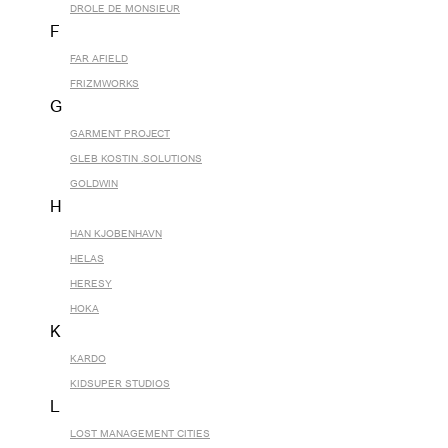
DROLE DE MONSIEUR
F
FAR AFIELD
FRIZMWORKS
G
GARMENT PROJECT
GLEB KOSTIN .SOLUTIONS
GOLDWIN
H
HAN KJOBENHAVN
HELAS
HERESY
HOKA
K
KARDO
KIDSUPER STUDIOS
L
LOST MANAGEMENT CITIES