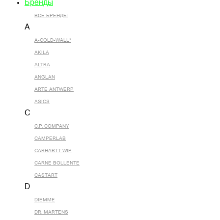
Бренды
ВСЕ БРЕНДЫ
A
A-COLD-WALL*
AKILA
ALTRA
ANGLAN
ARTE ANTWERP
ASICS
C
C.P. COMPANY
CAMPERLAB
CARHARTT WIP
CARNE BOLLENTE
CASTART
D
DIEMME
DR. MARTENS