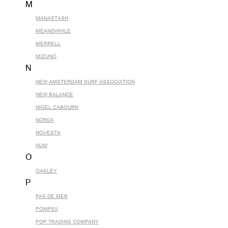
M
MANASTASH
MEANSWHILE
MERRELL
MIZUNO
N
NEW AMSTERDAM SURF ASSOCIATION
NEW BALANCE
NIGEL CABOURN
NORDA
NOVESTA
NUW
O
OAKLEY
P
PAS DE MER
POMPEII
POP TRADING COMPANY