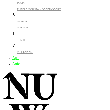
PUMA
PURPLE MOUNTAIN OBSERVATORY
S
STAPLE
SUB SUN
T
TEN C
V
VILLAGE PM
Арт
Sale