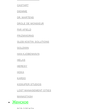
CASTART
DIEMME
DR. MARTENS
DROLE DE MONSIEUR
FAR AFIELD
FRIZMWORKS
GLEB KOSTIN .SOLUTIONS
GOLDWIN
HAN KJOBENHAVN
HELAS
HERESY
HOKA
KARDO
KIDSUPER STUDIOS
LOST MANAGEMENT CITIES
MANASTASH
Женское
ВСЯ ОДЕЖДА