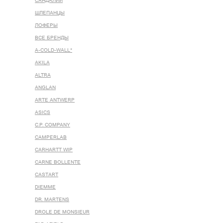
САНДАЛИИ
ШЛЕПАНЦЫ
ЛОФЕРЫ
ВСЕ БРЕНДЫ
A-COLD-WALL*
AKILA
ALTRA
ANGLAN
ARTE ANTWERP
ASICS
C.P. COMPANY
CAMPERLAB
CARHARTT WIP
CARNE BOLLENTE
CASTART
DIEMME
DR. MARTENS
DROLE DE MONSIEUR