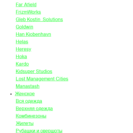
Far Afield
FrizmWorks
Gleb Kostin .Solutions
Goldwin
Han Kjobenhavn
Helas
Heresy
Hoka
Kardo
Kidsuper Studios
Lost Management Cities
Manastash
Женское
Вся одежда
Верхняя одежда
Комбинезоны
Жилеты
Рубашки и овершоты