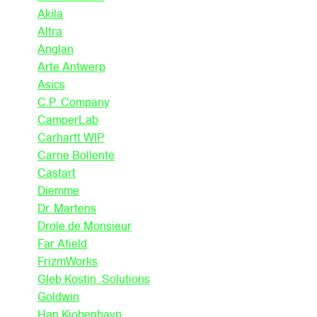
Akila
Altra
Anglan
Arte Antwerp
Asics
C.P. Company
CamperLab
Carhartt WIP
Carne Bollente
Castart
Diemme
Dr. Martens
Drole de Monsieur
Far Afield
FrizmWorks
Gleb Kostin .Solutions
Goldwin
Han Kjobenhavn