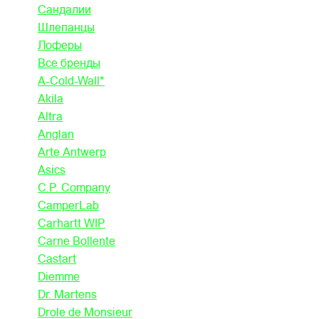
Сандалии
Шлепанцы
Лоферы
Все бренды
A-Cold-Wall*
Akila
Altra
Anglan
Arte Antwerp
Asics
C.P. Company
CamperLab
Carhartt WIP
Carne Bollente
Castart
Diemme
Dr. Martens
Drole de Monsieur