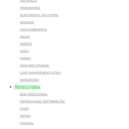
FAR AFIELD
FRIZMWORKS
GLEB KOSTIN .SOLUTIONS
GOLDWIN
HAN KJOBENHAVN
HELAS
HERESY
HOKA
KARDO
KIDSUPER STUDIOS
LOST MANAGEMENT CITIES
MANASTASH
Аксессуары
ВСЕ AКСЕССУАРЫ
ПОДАРОЧНЫЕ СЕРТИФИКАТЫ
ОЧКИ
КЕПКИ
ПАНАМЫ