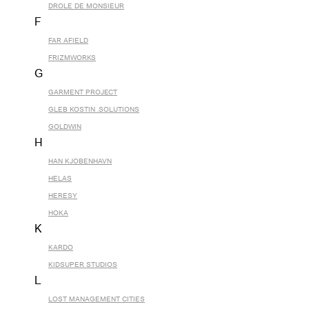
DROLE DE MONSIEUR
F
FAR AFIELD
FRIZMWORKS
G
GARMENT PROJECT
GLEB KOSTIN .SOLUTIONS
GOLDWIN
H
HAN KJOBENHAVN
HELAS
HERESY
HOKA
K
KARDO
KIDSUPER STUDIOS
L
LOST MANAGEMENT CITIES