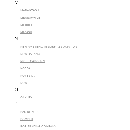
M
MANASTASH
MEANSWHILE
MERRELL
MIZUNO
N
NEW AMSTERDAM SURF ASSOCIATION
NEW BALANCE
NIGEL CABOURN
NORDA
NOVESTA
NUW
O
OAKLEY
P
PAS DE MER
POMPEII
POP TRADING COMPANY