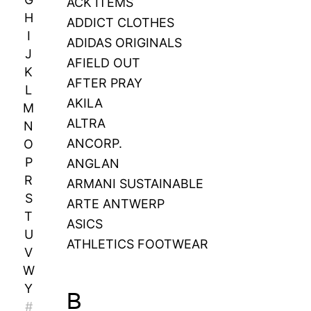
ACK ITEMS
H
ADDICT CLOTHES
I
ADIDAS ORIGINALS
J
AFIELD OUT
K
AFTER PRAY
L
AKILA
M
ALTRA
N
ANCORP.
O
P
ANGLAN
R
ARMANI SUSTAINABLE
S
ARTE ANTWERP
T
ASICS
U
ATHLETICS FOOTWEAR
V
W
Y
B
#