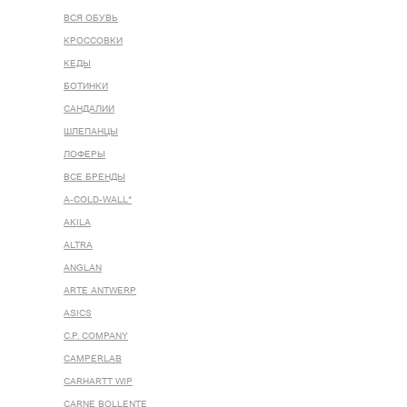
ВСЯ ОБУВЬ
КРОССОВКИ
КЕДЫ
БОТИНКИ
САНДАЛИИ
ШЛЕПАНЦЫ
ЛОФЕРЫ
ВСЕ БРЕНДЫ
A-COLD-WALL*
AKILA
ALTRA
ANGLAN
ARTE ANTWERP
ASICS
C.P. COMPANY
CAMPERLAB
CARHARTT WIP
CARNE BOLLENTE