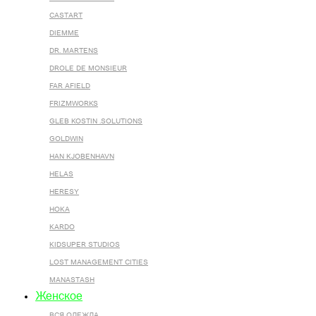
CASTART
DIEMME
DR. MARTENS
DROLE DE MONSIEUR
FAR AFIELD
FRIZMWORKS
GLEB KOSTIN .SOLUTIONS
GOLDWIN
HAN KJOBENHAVN
HELAS
HERESY
HOKA
KARDO
KIDSUPER STUDIOS
LOST MANAGEMENT CITIES
MANASTASH
Женское
ВСЯ ОДЕЖДА