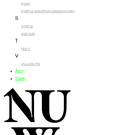
PUMA
PURPLE MOUNTAIN OBSERVATORY
S
STAPLE
SUB SUN
T
TEN C
V
VILLAGE PM
Арт
Sale