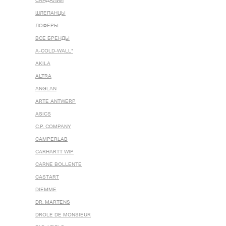
САНДАЛИИ
ШЛЕПАНЦЫ
ЛОФЕРЫ
ВСЕ БРЕНДЫ
A-COLD-WALL*
AKILA
ALTRA
ANGLAN
ARTE ANTWERP
ASICS
C.P. COMPANY
CAMPERLAB
CARHARTT WIP
CARNE BOLLENTE
CASTART
DIEMME
DR. MARTENS
DROLE DE MONSIEUR