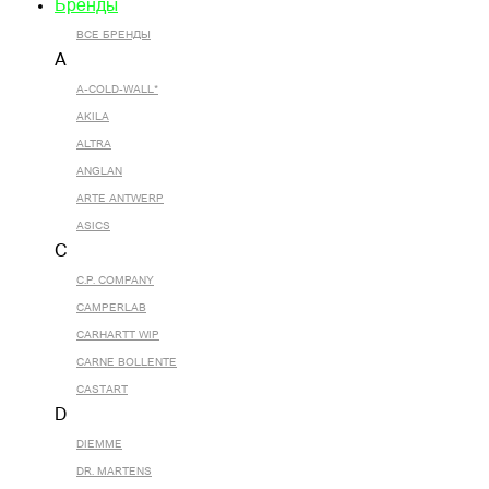
Бренды
ВСЕ БРЕНДЫ
A
A-COLD-WALL*
AKILA
ALTRA
ANGLAN
ARTE ANTWERP
ASICS
C
C.P. COMPANY
CAMPERLAB
CARHARTT WIP
CARNE BOLLENTE
CASTART
D
DIEMME
DR. MARTENS